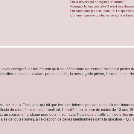
Qui a développé ce logiciel de forum ?
Pourquoi la fonctionnalité X n’est pas dispon
Qui contacter pour les abus ou les questio
Comment puis-je contacter un administrateu
t avoir configuré les forums afin qu’il soit nécessaire de s’enregistrer pour poster
x invités comme les avatars personnalisés, la messagerie privée, l’envoi de courri
t une loi aux États-Unis qui dit que les sites Internet pouvant recueillir des infor
ollecte de ces informations permettant d’identifier un mineur de moins de 13 ans. S
tez un conseiller juridique pour obtenir son avis. Notez que phpBB Limited et les pr
gales de toutes sortes, à l’exception de celles mentionnées dans la question « Qui