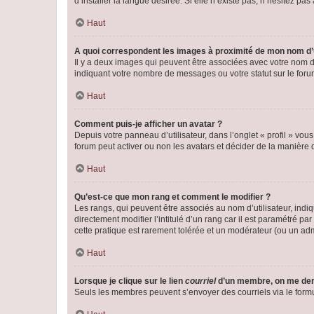
d’installer la langue désirée. Si elle n’existe pas, n’hésitez pa
Haut
A quoi correspondent les images à proximité de mon nom d’u
Il y a deux images qui peuvent être associées avec votre nom d’
indiquant votre nombre de messages ou votre statut sur le fo
Haut
Comment puis-je afficher un avatar ?
Depuis votre panneau d’utilisateur, dans l’onglet « profil » vou
forum peut activer ou non les avatars et décider de la manière d
Haut
Qu’est-ce que mon rang et comment le modifier ?
Les rangs, qui peuvent être associés au nom d’utilisateur, ind
directement modifier l’intitulé d’un rang car il est paramétré p
cette pratique est rarement tolérée et un modérateur (ou un ad
Haut
Lorsque je clique sur le lien
courriel
d’un membre, on me de
Seuls les membres peuvent s’envoyer des courriels via le formulai