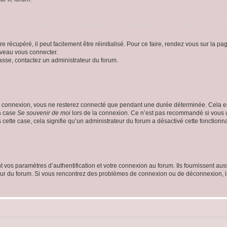
 récupéré, il peut facilement être réinitialisé. Pour ce faire, rendez vous sur la p
uveau vous connecter.
passe, contactez un administrateur du forum.
e connexion, vous ne resterez connecté que pendant une durée déterminée. Cela em
la case
Se souvenir de moi
lors de la connexion. Ce n’est pas recommandé si vous u
s cette case, cela signifie qu’un administrateur du forum a désactivé cette fonctionna
os paramètres d’authentification et votre connexion au forum. Ils fournissent aussi
teur du forum. Si vous rencontrez des problèmes de connexion ou de déconnexion, l