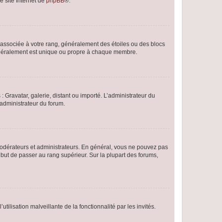
e site Internet de
phpBB
®.
e associée à votre rang, généralement des étoiles ou des blocs
généralement est unique ou propre à chaque membre.
: Gravatar, galerie, distant ou importé. L’administrateur du
 administrateur du forum.
modérateurs et administrateurs. En général, vous ne pouvez pas
l but de passer au rang supérieur. Sur la plupart des forums,
tilisation malveillante de la fonctionnalité par les invités.