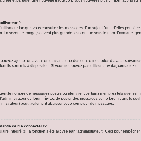
s à créer et partager une nouvelle traduction. Vous trouverez plus d’informations sur l
tilisateur ?
utilisateur lorsque vous consultez les messages d’un sujet. L’une d’elles peut êtr
rum. La seconde image, souvent plus grande, est connue sous le nom d’avatar et 
s pouvez ajouter un avatar en utilisant l’une des quatre méthodes d’avatar suivantes 
ont ils sont mis à disposition. Si vous ne pouvez pas utiliser d’avatar, contactez un
iquent le nombre de messages postés ou identifient certains membres tels que les 
ar l’administrateur du forum. Évitez de poster des messages sur le forum dans le seu
ministrateur) peut facilement abaisser votre compteur de messages.
mande de me connecter !?
re intégré (si la fonction a été activée par l’administrateur). Ceci pour empêcher l’u