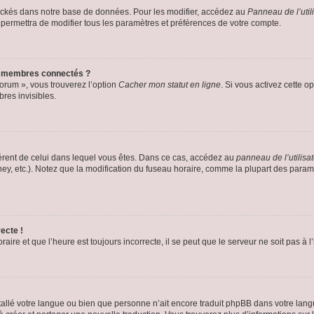
ockés dans notre base de données. Pour les modifier, accédez au
Panneau de l’util
 permettra de modifier tous les paramètres et préférences de votre compte.
s membres connectés ?
forum », vous trouverez l’option
Cacher mon statut en ligne
. Si vous activez cette o
es invisibles.
ifférent de celui dans lequel vous êtes. Dans ce cas, accédez au
panneau de l’utilisa
ney, etc.). Notez que la modification du fuseau horaire, comme la plupart des para
ecte !
aire et que l’heure est toujours incorrecte, il se peut que le serveur ne soit pas à
installé votre langue ou bien que personne n’ait encore traduit phpBB dans votre l