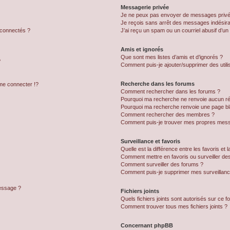
Messagerie privée
Je ne peux pas envoyer de messages privé
Je reçois sans arrêt des messages indésira
 connectés ?
J’ai reçu un spam ou un courriel abusif d’u
Amis et ignorés
Que sont mes listes d’amis et d’ignorés ?
?
Comment puis-je ajouter/supprimer des utilis
Recherche dans les forums
e connecter !?
Comment rechercher dans les forums ?
Pourquoi ma recherche ne renvoie aucun ré
Pourquoi ma recherche renvoie une page bl
Comment rechercher des membres ?
Comment puis-je trouver mes propres mess
Surveillance et favoris
Quelle est la différence entre les favoris et l
Comment mettre en favoris ou surveiller des
Comment surveiller des forums ?
Comment puis-je supprimer mes surveillanc
message ?
Fichiers joints
Quels fichiers joints sont autorisés sur ce f
Comment trouver tous mes fichiers joints ?
Concernant phpBB