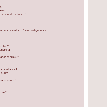
s !
bles !
n membre de ce forum !
ateurs de ma liste d’amis ou d’ignorés ?
sultat ?
anche ?!
ages et sujets ?
a surveillance ?
 sujets ?
es de sujets ?
orum ?