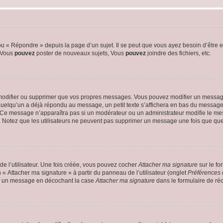
 « Répondre » depuis la page d’un sujet. Il se peut que vous ayez besoin d’être e
: Vous
pouvez
poster de nouveaux sujets, Vous
pouvez
joindre des fichiers, etc.
modifier ou supprimer que vos propres messages. Vous pouvez modifier un message
lqu’un a déjà répondu au message, un petit texte s’affichera en bas du message ind
n. Ce message n’apparaîtra pas si un modérateur ou un administrateur modifie le mes
ive. Notez que les utilisateurs ne peuvent pas supprimer un message une fois que qu
e l’utilisateur. Une fois créée, vous pouvez cocher
Attacher ma signature
sur le fo
 « Attacher ma signature » à partir du panneau de l’utilisateur (onglet
Préférences 
 à un message en décochant la case
Attacher ma signature
dans le formulaire de ré