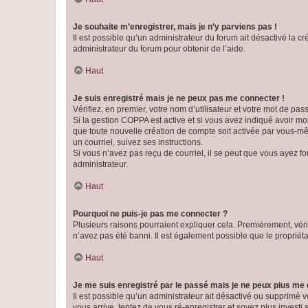
Je souhaite m’enregistrer, mais je n’y parviens pas !
Il est possible qu’un administrateur du forum ait désactivé la c
administrateur du forum pour obtenir de l’aide.
Haut
Je suis enregistré mais je ne peux pas me connecter !
Vérifiez, en premier, votre nom d’utilisateur et votre mot de passe.
Si la gestion COPPA est active et si vous avez indiqué avoir mo
que toute nouvelle création de compte soit activée par vous-mê
un courriel, suivez ses instructions.
Si vous n’avez pas reçu de courriel, il se peut que vous ayez fou
administrateur.
Haut
Pourquoi ne puis-je pas me connecter ?
Plusieurs raisons pourraient expliquer cela. Premièrement, vérif
n’avez pas été banni. Il est également possible que le propriétair
Haut
Je me suis enregistré par le passé mais je ne peux plus me
Il est possible qu’un administrateur ait désactivé ou supprimé 
vous arrive, tentez de vous ré-enregistrer et soyez plus investi s