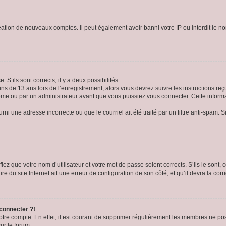
réation de nouveaux comptes. Il peut également avoir banni votre IP ou interdit le no
 S’ils sont corrects, il y a deux possibilités :
ins de 13 ans lors de l’enregistrement, alors vous devrez suivre les instructions r
me ou par un administrateur avant que vous puissiez vous connecter. Cette informat
rni une adresse incorrecte ou que le courriel ait été traité par un filtre anti-spam. S
iez que votre nom d’utilisateur et votre mot de passe soient corrects. S’ils le sont,
e du site Internet ait une erreur de configuration de son côté, et qu’il devra la corri
 connecter ?!
votre compte. En effet, il est courant de supprimer régulièrement les membres ne pos
ur le forum.