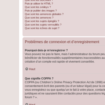
Que sont les BBCodes ?
Puis-je utiliser le HTML ?
Que sont les smileys ?
Puis-je publier des images ?
Que sont les annonces globales ?
Que sont les annonces ?
Que sont les sujets épinglés ?
Que sont les sujets verrouillés ?
Que sont les icônes de sujet ?
Problèmes de connexion et d’enregistrement
Pourquoi dois-je m’enregistrer ?
Vous pouvez ne pas le faire, mais l’administrateur du forum peu
bénéficier de fonctionnalités supplémentaires inaccessibles au
création d’un compte est rapide et vivement conseillée.
Haut
Que signifie COPPA ?
COPPA (ou
Children’s Online Privacy Protection Act
de 1998) es
consentement écrit des parents (ou d’un tuteur légal) pour la c
vous enregistrez ou que quelqu’un le fait à votre place, contac
juridiques et ne sauraient être contactés pour des questions lé
forum ? ».
Haut