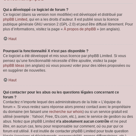
Qui a développé ce logiciel de forum ?
Ce logiciel (dans sa version non modifiée) est développé et distribué par
phpBB Limited
, qui en a les droits d’auteur. Il est publié sous la licence
publique générale GNU version 2 (GPL-2.0) et peut être diffusé librement. Pour
plus d’informations, visitez la page «
À propos de phpBB
» (en anglais).
Haut
Pourquoi la fonctionnalité X n’est pas disponible ?
Ce logiciel a été développé et mis sous licence par phpBB Limited. Si vous
pensez qu’une fonctionnalité nécessite d’être ajoutée, visitez la page
phpBB Ideas
(en anglais) où vous pouvez voter pour des idées proposées ou
en suggérer de nouvelles.
Haut
Qui contacter pour les abus ou les questions légales concernant ce
forum ?
Contactez n’importe lequel des administrateurs de la liste « L’équipe du
forum ». Si vous restez sans réponse alors prenez contact avec le propriétaire
du domaine (en faisant une
recherche sur whois
) ou si un service gratuit est
utilisé (exemple : Yahoo!, Free, f2s.com, etc.), avec le service de gestion ou des
abus. Notez que phpBB Limited
n’a absolument aucun contrôle
et ne peut
être, en aucun cas, tenu pour responsable sur
comment
,
où
ou
par qui
ce
forum est utilisé. Il est inutile de contacter phpBB Limited pour toute question