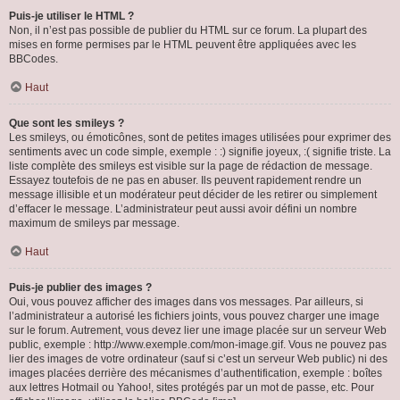
Puis-je utiliser le HTML ?
Non, il n’est pas possible de publier du HTML sur ce forum. La plupart des
mises en forme permises par le HTML peuvent être appliquées avec les
BBCodes.
Haut
Que sont les smileys ?
Les smileys, ou émoticônes, sont de petites images utilisées pour exprimer des
sentiments avec un code simple, exemple : :) signifie joyeux, :( signifie triste. La
liste complète des smileys est visible sur la page de rédaction de message.
Essayez toutefois de ne pas en abuser. Ils peuvent rapidement rendre un
message illisible et un modérateur peut décider de les retirer ou simplement
d’effacer le message. L’administrateur peut aussi avoir défini un nombre
maximum de smileys par message.
Haut
Puis-je publier des images ?
Oui, vous pouvez afficher des images dans vos messages. Par ailleurs, si
l’administrateur a autorisé les fichiers joints, vous pouvez charger une image
sur le forum. Autrement, vous devez lier une image placée sur un serveur Web
public, exemple : http://www.exemple.com/mon-image.gif. Vous ne pouvez pas
lier des images de votre ordinateur (sauf si c’est un serveur Web public) ni des
images placées derrière des mécanismes d’authentification, exemple : boîtes
aux lettres Hotmail ou Yahoo!, sites protégés par un mot de passe, etc. Pour