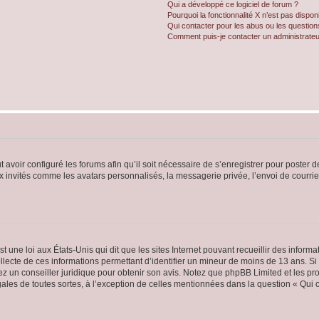
Qui a développé ce logiciel de forum ?
Pourquoi la fonctionnalité X n’est pas dispon
Qui contacter pour les abus ou les questio
Comment puis-je contacter un administrateu
t avoir configuré les forums afin qu’il soit nécessaire de s’enregistrer pour poster
x invités comme les avatars personnalisés, la messagerie privée, l’envoi de courri
t une loi aux États-Unis qui dit que les sites Internet pouvant recueillir des infor
ollecte de ces informations permettant d’identifier un mineur de moins de 13 ans. S
tez un conseiller juridique pour obtenir son avis. Notez que phpBB Limited et les pr
gales de toutes sortes, à l’exception de celles mentionnées dans la question « Qui