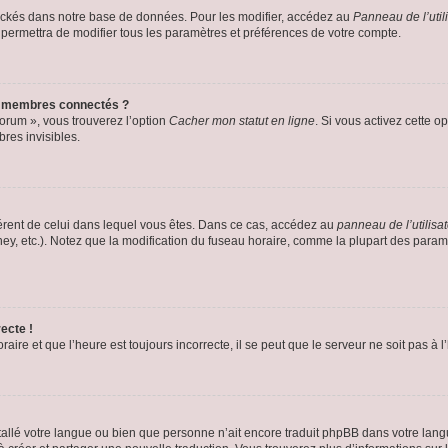
ockés dans notre base de données. Pour les modifier, accédez au
Panneau de l’util
 permettra de modifier tous les paramètres et préférences de votre compte.
s membres connectés ?
forum », vous trouverez l’option
Cacher mon statut en ligne
. Si vous activez cette o
es invisibles.
ifférent de celui dans lequel vous êtes. Dans ce cas, accédez au
panneau de l’utilisa
ney, etc.). Notez que la modification du fuseau horaire, comme la plupart des para
ecte !
aire et que l’heure est toujours incorrecte, il se peut que le serveur ne soit pas à
installé votre langue ou bien que personne n’ait encore traduit phpBB dans votre l