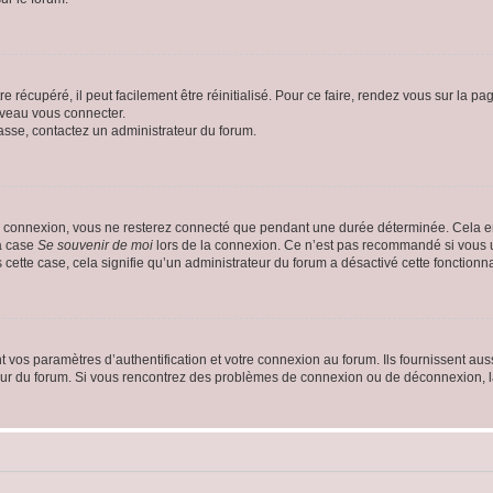
 récupéré, il peut facilement être réinitialisé. Pour ce faire, rendez vous sur la p
uveau vous connecter.
passe, contactez un administrateur du forum.
e connexion, vous ne resterez connecté que pendant une durée déterminée. Cela em
la case
Se souvenir de moi
lors de la connexion. Ce n’est pas recommandé si vous u
s cette case, cela signifie qu’un administrateur du forum a désactivé cette fonctionna
os paramètres d’authentification et votre connexion au forum. Ils fournissent aussi
teur du forum. Si vous rencontrez des problèmes de connexion ou de déconnexion, l