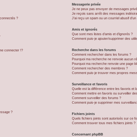
Messagerie privée
Je ne peux pas envoyer de messages privé
Je reçois sans arrêt des messages indésira
 connectés ?
J’ai reçu un spam ou un courriel abusif d’u
Amis et ignorés
Que sont mes listes d’amis et d’ignorés ?
?
Comment puis-je ajouter/supprimer des utilis
Recherche dans les forums
e connecter !?
Comment rechercher dans les forums ?
Pourquoi ma recherche ne renvoie aucun ré
Pourquoi ma recherche renvoie une page bl
Comment rechercher des membres ?
Comment puis-je trouver mes propres mess
Surveillance et favoris
Quelle est la différence entre les favoris et l
Comment mettre en favoris ou surveiller des
Comment surveiller des forums ?
Comment puis-je supprimer mes surveillanc
message ?
Fichiers joints
Quels fichiers joints sont autorisés sur ce f
Comment trouver tous mes fichiers joints ?
Concernant phpBB