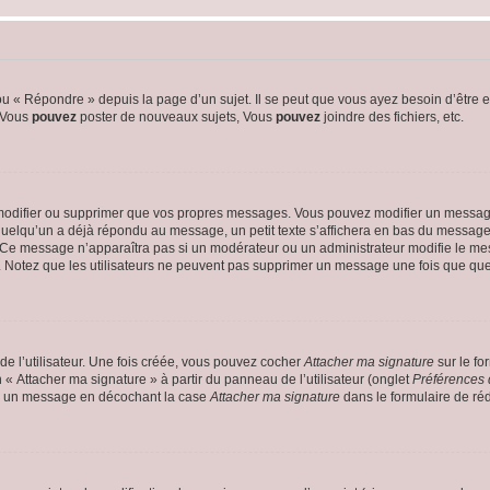
 « Répondre » depuis la page d’un sujet. Il se peut que vous ayez besoin d’être e
: Vous
pouvez
poster de nouveaux sujets, Vous
pouvez
joindre des fichiers, etc.
modifier ou supprimer que vos propres messages. Vous pouvez modifier un message
lqu’un a déjà répondu au message, un petit texte s’affichera en bas du message ind
n. Ce message n’apparaîtra pas si un modérateur ou un administrateur modifie le mes
ive. Notez que les utilisateurs ne peuvent pas supprimer un message une fois que qu
e l’utilisateur. Une fois créée, vous pouvez cocher
Attacher ma signature
sur le fo
 « Attacher ma signature » à partir du panneau de l’utilisateur (onglet
Préférences 
 à un message en décochant la case
Attacher ma signature
dans le formulaire de ré