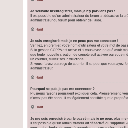
Je souhaite m’enregistrer, mais je n’y parviens pas !
Il est possible qu’un administrateur du forum ait désactivé la c
administrateur du forum pour obtenir de l’aide.
Haut
Je suis enregistré mais je ne peux pas me connecter !
Vérifiez, en premier, votre nom d’utilisateur et votre mot de passe.
Si la gestion COPPA est active et si vous avez indiqué avoir mo
que toute nouvelle création de compte soit activée par vous-mê
un courriel, suivez ses instructions.
Si vous n’avez pas reçu de courriel, il se peut que vous ayez fou
administrateur.
Haut
Pourquoi ne puis-je pas me connecter ?
Plusieurs raisons pourraient expliquer cela. Premièrement, vérif
n’avez pas été banni. Il est également possible que le propriétair
Haut
Je me suis enregistré par le passé mais je ne peux plus me
Il est possible qu’un administrateur ait désactivé ou supprimé 
vous arrive, tentez de vous ré-enregistrer et soyez plus investi s