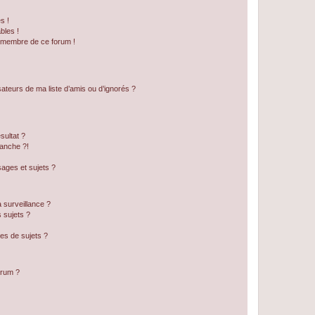
s !
bles !
n membre de ce forum !
ateurs de ma liste d’amis ou d’ignorés ?
sultat ?
anche ?!
ages et sujets ?
a surveillance ?
 sujets ?
es de sujets ?
orum ?