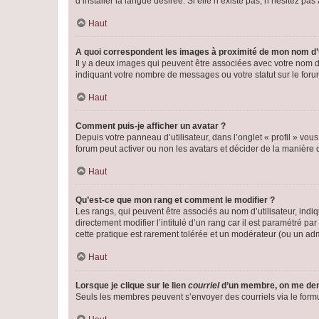
d’installer la langue désirée. Si elle n’existe pas, n’hésitez pa
Haut
A quoi correspondent les images à proximité de mon nom d’u
Il y a deux images qui peuvent être associées avec votre nom d’
indiquant votre nombre de messages ou votre statut sur le fo
Haut
Comment puis-je afficher un avatar ?
Depuis votre panneau d’utilisateur, dans l’onglet « profil » vou
forum peut activer ou non les avatars et décider de la manière d
Haut
Qu’est-ce que mon rang et comment le modifier ?
Les rangs, qui peuvent être associés au nom d’utilisateur, ind
directement modifier l’intitulé d’un rang car il est paramétré p
cette pratique est rarement tolérée et un modérateur (ou un ad
Haut
Lorsque je clique sur le lien
courriel
d’un membre, on me de
Seuls les membres peuvent s’envoyer des courriels via le formulai