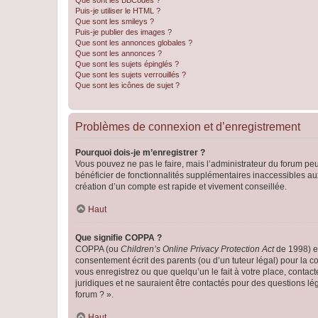
Que sont les BBCodes ?
Puis-je utiliser le HTML ?
Que sont les smileys ?
Puis-je publier des images ?
Que sont les annonces globales ?
Que sont les annonces ?
Que sont les sujets épinglés ?
Que sont les sujets verrouillés ?
Que sont les icônes de sujet ?
Problèmes de connexion et d’enregistrement
Pourquoi dois-je m’enregistrer ?
Vous pouvez ne pas le faire, mais l’administrateur du forum peu
bénéficier de fonctionnalités supplémentaires inaccessibles au
création d’un compte est rapide et vivement conseillée.
Haut
Que signifie COPPA ?
COPPA (ou
Children’s Online Privacy Protection Act
de 1998) es
consentement écrit des parents (ou d’un tuteur légal) pour la c
vous enregistrez ou que quelqu’un le fait à votre place, contac
juridiques et ne sauraient être contactés pour des questions lé
forum ? ».
Haut