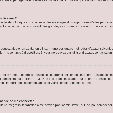
s à créer et partager une nouvelle traduction. Vous trouverez plus d’informations sur l
tilisateur ?
utilisateur lorsque vous consultez les messages d’un sujet. L’une d’elles peut êtr
rum. La seconde image, souvent plus grande, est connue sous le nom d’avatar et 
s pouvez ajouter un avatar en utilisant l’une des quatre méthodes d’avatar suivantes 
ont ils sont mis à disposition. Si vous ne pouvez pas utiliser d’avatar, contactez un
iquent le nombre de messages postés ou identifient certains membres tels que les 
ar l’administrateur du forum. Évitez de poster des messages sur le forum dans le seu
ministrateur) peut facilement abaisser votre compteur de messages.
mande de me connecter !?
re intégré (si la fonction a été activée par l’administrateur). Ceci pour empêcher l’u