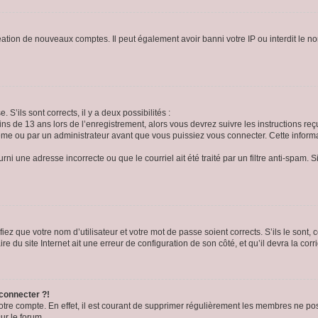
réation de nouveaux comptes. Il peut également avoir banni votre IP ou interdit le no
 S’ils sont corrects, il y a deux possibilités :
ins de 13 ans lors de l’enregistrement, alors vous devrez suivre les instructions r
me ou par un administrateur avant que vous puissiez vous connecter. Cette informat
rni une adresse incorrecte ou que le courriel ait été traité par un filtre anti-spam. S
iez que votre nom d’utilisateur et votre mot de passe soient corrects. S’ils le sont,
e du site Internet ait une erreur de configuration de son côté, et qu’il devra la corri
 connecter ?!
votre compte. En effet, il est courant de supprimer régulièrement les membres ne pos
ur le forum.