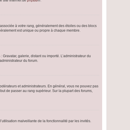
e site Internet de
phpBB
®.
e associée à votre rang, généralement des étoiles ou des blocs
généralement est unique ou propre à chaque membre.
: Gravatar, galerie, distant ou importé. L’administrateur du
 administrateur du forum.
modérateurs et administrateurs. En général, vous ne pouvez pas
l but de passer au rang supérieur. Sur la plupart des forums,
tilisation malveillante de la fonctionnalité par les invités.