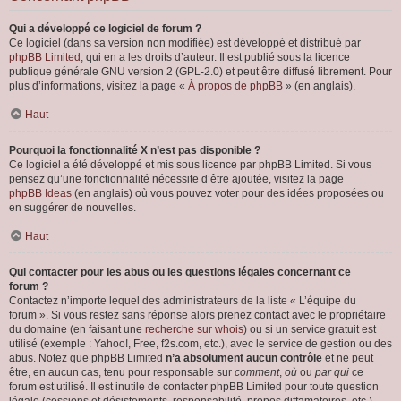
Qui a développé ce logiciel de forum ?
Ce logiciel (dans sa version non modifiée) est développé et distribué par
phpBB Limited
, qui en a les droits d’auteur. Il est publié sous la licence
publique générale GNU version 2 (GPL-2.0) et peut être diffusé librement. Pour
plus d’informations, visitez la page «
À propos de phpBB
» (en anglais).
Haut
Pourquoi la fonctionnalité X n’est pas disponible ?
Ce logiciel a été développé et mis sous licence par phpBB Limited. Si vous
pensez qu’une fonctionnalité nécessite d’être ajoutée, visitez la page
phpBB Ideas
(en anglais) où vous pouvez voter pour des idées proposées ou
en suggérer de nouvelles.
Haut
Qui contacter pour les abus ou les questions légales concernant ce
forum ?
Contactez n’importe lequel des administrateurs de la liste « L’équipe du
forum ». Si vous restez sans réponse alors prenez contact avec le propriétaire
du domaine (en faisant une
recherche sur whois
) ou si un service gratuit est
utilisé (exemple : Yahoo!, Free, f2s.com, etc.), avec le service de gestion ou des
abus. Notez que phpBB Limited
n’a absolument aucun contrôle
et ne peut
être, en aucun cas, tenu pour responsable sur
comment
,
où
ou
par qui
ce
forum est utilisé. Il est inutile de contacter phpBB Limited pour toute question