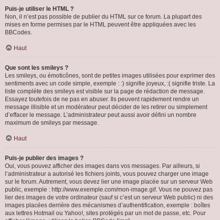
Puis-je utiliser le HTML ?
Non, il n’est pas possible de publier du HTML sur ce forum. La plupart des
mises en forme permises par le HTML peuvent être appliquées avec les
BBCodes.
Haut
Que sont les smileys ?
Les smileys, ou émoticônes, sont de petites images utilisées pour exprimer des
sentiments avec un code simple, exemple : :) signifie joyeux, :( signifie triste. La
liste complète des smileys est visible sur la page de rédaction de message.
Essayez toutefois de ne pas en abuser. Ils peuvent rapidement rendre un
message illisible et un modérateur peut décider de les retirer ou simplement
d’effacer le message. L’administrateur peut aussi avoir défini un nombre
maximum de smileys par message.
Haut
Puis-je publier des images ?
Oui, vous pouvez afficher des images dans vos messages. Par ailleurs, si
l’administrateur a autorisé les fichiers joints, vous pouvez charger une image
sur le forum. Autrement, vous devez lier une image placée sur un serveur Web
public, exemple : http://www.exemple.com/mon-image.gif. Vous ne pouvez pas
lier des images de votre ordinateur (sauf si c’est un serveur Web public) ni des
images placées derrière des mécanismes d’authentification, exemple : boîtes
aux lettres Hotmail ou Yahoo!, sites protégés par un mot de passe, etc. Pour