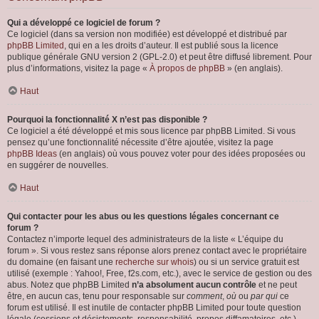
Qui a développé ce logiciel de forum ?
Ce logiciel (dans sa version non modifiée) est développé et distribué par
phpBB Limited
, qui en a les droits d’auteur. Il est publié sous la licence
publique générale GNU version 2 (GPL-2.0) et peut être diffusé librement. Pour
plus d’informations, visitez la page «
À propos de phpBB
» (en anglais).
Haut
Pourquoi la fonctionnalité X n’est pas disponible ?
Ce logiciel a été développé et mis sous licence par phpBB Limited. Si vous
pensez qu’une fonctionnalité nécessite d’être ajoutée, visitez la page
phpBB Ideas
(en anglais) où vous pouvez voter pour des idées proposées ou
en suggérer de nouvelles.
Haut
Qui contacter pour les abus ou les questions légales concernant ce
forum ?
Contactez n’importe lequel des administrateurs de la liste « L’équipe du
forum ». Si vous restez sans réponse alors prenez contact avec le propriétaire
du domaine (en faisant une
recherche sur whois
) ou si un service gratuit est
utilisé (exemple : Yahoo!, Free, f2s.com, etc.), avec le service de gestion ou des
abus. Notez que phpBB Limited
n’a absolument aucun contrôle
et ne peut
être, en aucun cas, tenu pour responsable sur
comment
,
où
ou
par qui
ce
forum est utilisé. Il est inutile de contacter phpBB Limited pour toute question