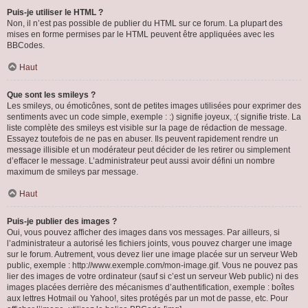
Puis-je utiliser le HTML ?
Non, il n’est pas possible de publier du HTML sur ce forum. La plupart des
mises en forme permises par le HTML peuvent être appliquées avec les
BBCodes.
Haut
Que sont les smileys ?
Les smileys, ou émoticônes, sont de petites images utilisées pour exprimer des
sentiments avec un code simple, exemple : :) signifie joyeux, :( signifie triste. La
liste complète des smileys est visible sur la page de rédaction de message.
Essayez toutefois de ne pas en abuser. Ils peuvent rapidement rendre un
message illisible et un modérateur peut décider de les retirer ou simplement
d’effacer le message. L’administrateur peut aussi avoir défini un nombre
maximum de smileys par message.
Haut
Puis-je publier des images ?
Oui, vous pouvez afficher des images dans vos messages. Par ailleurs, si
l’administrateur a autorisé les fichiers joints, vous pouvez charger une image
sur le forum. Autrement, vous devez lier une image placée sur un serveur Web
public, exemple : http://www.exemple.com/mon-image.gif. Vous ne pouvez pas
lier des images de votre ordinateur (sauf si c’est un serveur Web public) ni des
images placées derrière des mécanismes d’authentification, exemple : boîtes
aux lettres Hotmail ou Yahoo!, sites protégés par un mot de passe, etc. Pour