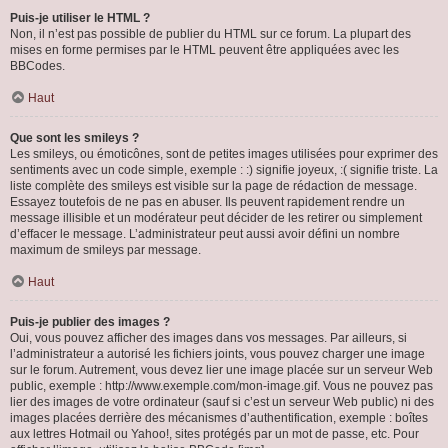
Puis-je utiliser le HTML ?
Non, il n’est pas possible de publier du HTML sur ce forum. La plupart des
mises en forme permises par le HTML peuvent être appliquées avec les
BBCodes.
Haut
Que sont les smileys ?
Les smileys, ou émoticônes, sont de petites images utilisées pour exprimer des
sentiments avec un code simple, exemple : :) signifie joyeux, :( signifie triste. La
liste complète des smileys est visible sur la page de rédaction de message.
Essayez toutefois de ne pas en abuser. Ils peuvent rapidement rendre un
message illisible et un modérateur peut décider de les retirer ou simplement
d’effacer le message. L’administrateur peut aussi avoir défini un nombre
maximum de smileys par message.
Haut
Puis-je publier des images ?
Oui, vous pouvez afficher des images dans vos messages. Par ailleurs, si
l’administrateur a autorisé les fichiers joints, vous pouvez charger une image
sur le forum. Autrement, vous devez lier une image placée sur un serveur Web
public, exemple : http://www.exemple.com/mon-image.gif. Vous ne pouvez pas
lier des images de votre ordinateur (sauf si c’est un serveur Web public) ni des
images placées derrière des mécanismes d’authentification, exemple : boîtes
aux lettres Hotmail ou Yahoo!, sites protégés par un mot de passe, etc. Pour