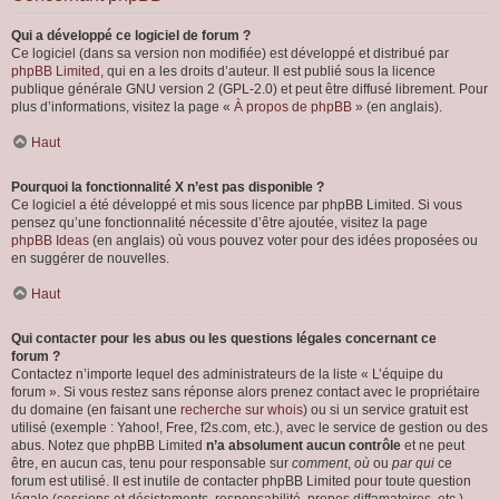
Qui a développé ce logiciel de forum ?
Ce logiciel (dans sa version non modifiée) est développé et distribué par
phpBB Limited
, qui en a les droits d’auteur. Il est publié sous la licence
publique générale GNU version 2 (GPL-2.0) et peut être diffusé librement. Pour
plus d’informations, visitez la page «
À propos de phpBB
» (en anglais).
Haut
Pourquoi la fonctionnalité X n’est pas disponible ?
Ce logiciel a été développé et mis sous licence par phpBB Limited. Si vous
pensez qu’une fonctionnalité nécessite d’être ajoutée, visitez la page
phpBB Ideas
(en anglais) où vous pouvez voter pour des idées proposées ou
en suggérer de nouvelles.
Haut
Qui contacter pour les abus ou les questions légales concernant ce
forum ?
Contactez n’importe lequel des administrateurs de la liste « L’équipe du
forum ». Si vous restez sans réponse alors prenez contact avec le propriétaire
du domaine (en faisant une
recherche sur whois
) ou si un service gratuit est
utilisé (exemple : Yahoo!, Free, f2s.com, etc.), avec le service de gestion ou des
abus. Notez que phpBB Limited
n’a absolument aucun contrôle
et ne peut
être, en aucun cas, tenu pour responsable sur
comment
,
où
ou
par qui
ce
forum est utilisé. Il est inutile de contacter phpBB Limited pour toute question