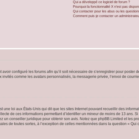
Qui a développé ce logiciel de forum ?
Pourquoi la fonctionnalité X n’est pas dispon
Qui contacter pour les abus ou les questio
Comment puis-je contacter un administrateu
t avoir configuré les forums afin qu’il soit nécessaire de s’enregistrer pour poster
x invités comme les avatars personnalisés, la messagerie privée, l’envoi de courri
t une loi aux États-Unis qui dit que les sites Internet pouvant recueillir des infor
ollecte de ces informations permettant d’identifier un mineur de moins de 13 ans. S
tez un conseiller juridique pour obtenir son avis. Notez que phpBB Limited et les pr
gales de toutes sortes, à l’exception de celles mentionnées dans la question « Qui