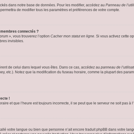
ockés dans notre base de données. Pour les modifier, accédez au
Panneau de l’util
 permettra de modifier tous les paramètres et préférences de votre compte.
s membres connectés ?
forum », vous trouverez l’option
Cacher mon statut en ligne
. Si vous activez cette o
es invisibles.
ifférent de celui dans lequel vous êtes. Dans ce cas, accédez au
panneau de l’utilisa
ney, etc.). Notez que la modification du fuseau horaire, comme la plupart des para
ecte !
aire et que l’heure est toujours incorrecte, il se peut que le serveur ne soit pas à
installé votre langue ou bien que personne n’ait encore traduit phpBB dans votre l