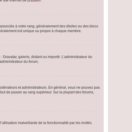
e site Internet de
phpBB
®.
e associée à votre rang, généralement des étoiles ou des blocs
généralement est unique ou propre à chaque membre.
: Gravatar, galerie, distant ou importé. L’administrateur du
 administrateur du forum.
modérateurs et administrateurs. En général, vous ne pouvez pas
l but de passer au rang supérieur. Sur la plupart des forums,
tilisation malveillante de la fonctionnalité par les invités.