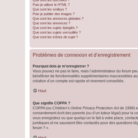
Que sont les BBCodes ?
Puis-je utiliser le HTML ?
Que sont les smileys ?
Puis-je publier des images ?
Que sont les annonces globales ?
Que sont les annonces ?
Que sont les sujets épinglés ?
Que sont les sujets verrouillés ?
Que sont les icônes de sujet ?
Problèmes de connexion et d’enregistrement
Pourquoi dois-je m’enregistrer ?
Vous pouvez ne pas le faire, mais l’administrateur du forum peu
bénéficier de fonctionnalités supplémentaires inaccessibles au
création d’un compte est rapide et vivement conseillée.
Haut
Que signifie COPPA ?
COPPA (ou
Children’s Online Privacy Protection Act
de 1998) es
consentement écrit des parents (ou d’un tuteur légal) pour la c
vous enregistrez ou que quelqu’un le fait à votre place, contac
juridiques et ne sauraient être contactés pour des questions lé
forum ? ».
Haut