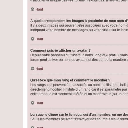
d’installer la langue désirée. Si elle n’existe pas, n’hésitez pa
Haut
A quoi correspondent les images à proximité de mon nom d’u
Il y a deux images qui peuvent être associées avec votre nom d’
indiquant votre nombre de messages ou votre statut sur le fo
Haut
Comment puis-je afficher un avatar ?
Depuis votre panneau d’utilisateur, dans l’onglet « profil » vou
forum peut activer ou non les avatars et décider de la manière d
Haut
Qu’est-ce que mon rang et comment le modifier ?
Les rangs, qui peuvent être associés au nom d’utilisateur, ind
directement modifier l’intitulé d’un rang car il est paramétré p
cette pratique est rarement tolérée et un modérateur (ou un ad
Haut
Lorsque je clique sur le lien
courriel
d’un membre, on me de
Seuls les membres peuvent s’envoyer des courriels via le formulai