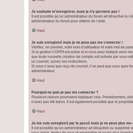
Je souhaite m’enregistrer, mais je n’y parviens pas !
Il est possible qu’un administrateur du forum ait désactivé la c
administrateur du forum pour obtenir de l’aide.
Haut
Je suis enregistré mais je ne peux pas me connecter !
Vérifiez, en premier, votre nom d’utilisateur et votre mot de passe.
Si la gestion COPPA est active et si vous avez indiqué avoir mo
que toute nouvelle création de compte soit activée par vous-mê
un courriel, suivez ses instructions.
Si vous n’avez pas reçu de courriel, il se peut que vous ayez fou
administrateur.
Haut
Pourquoi ne puis-je pas me connecter ?
Plusieurs raisons pourraient expliquer cela. Premièrement, vérif
n’avez pas été banni. Il est également possible que le propriétair
Haut
Je me suis enregistré par le passé mais je ne peux plus me
Il est possible qu’un administrateur ait désactivé ou supprimé 
vous arrive, tentez de vous ré-enregistrer et soyez plus investi s