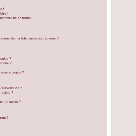
s !
bles !
n membre de ce forum !
ateurs de ma liste d’amis ou d’ignorés ?
sultat ?
anche ?!
ages et sujets ?
a surveillance ?
 sujets ?
es de sujets ?
orum ?