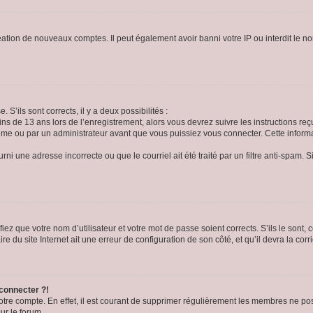
réation de nouveaux comptes. Il peut également avoir banni votre IP ou interdit le no
 S’ils sont corrects, il y a deux possibilités :
ins de 13 ans lors de l’enregistrement, alors vous devrez suivre les instructions r
me ou par un administrateur avant que vous puissiez vous connecter. Cette informat
rni une adresse incorrecte ou que le courriel ait été traité par un filtre anti-spam. S
iez que votre nom d’utilisateur et votre mot de passe soient corrects. S’ils le sont,
e du site Internet ait une erreur de configuration de son côté, et qu’il devra la corri
 connecter ?!
votre compte. En effet, il est courant de supprimer régulièrement les membres ne pos
ur le forum.