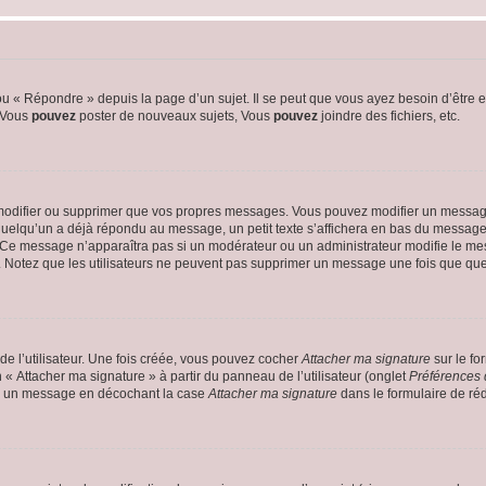
 « Répondre » depuis la page d’un sujet. Il se peut que vous ayez besoin d’être e
: Vous
pouvez
poster de nouveaux sujets, Vous
pouvez
joindre des fichiers, etc.
modifier ou supprimer que vos propres messages. Vous pouvez modifier un message
lqu’un a déjà répondu au message, un petit texte s’affichera en bas du message ind
n. Ce message n’apparaîtra pas si un modérateur ou un administrateur modifie le mes
ive. Notez que les utilisateurs ne peuvent pas supprimer un message une fois que qu
e l’utilisateur. Une fois créée, vous pouvez cocher
Attacher ma signature
sur le fo
 « Attacher ma signature » à partir du panneau de l’utilisateur (onglet
Préférences 
 à un message en décochant la case
Attacher ma signature
dans le formulaire de ré