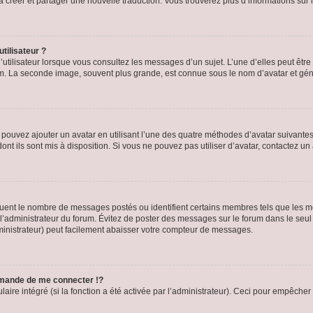
s à créer et partager une nouvelle traduction. Vous trouverez plus d’informations sur l
tilisateur ?
utilisateur lorsque vous consultez les messages d’un sujet. L’une d’elles peut êtr
rum. La seconde image, souvent plus grande, est connue sous le nom d’avatar et 
s pouvez ajouter un avatar en utilisant l’une des quatre méthodes d’avatar suivantes 
ont ils sont mis à disposition. Si vous ne pouvez pas utiliser d’avatar, contactez un
iquent le nombre de messages postés ou identifient certains membres tels que les 
ar l’administrateur du forum. Évitez de poster des messages sur le forum dans le seu
ministrateur) peut facilement abaisser votre compteur de messages.
mande de me connecter !?
re intégré (si la fonction a été activée par l’administrateur). Ceci pour empêcher l’u