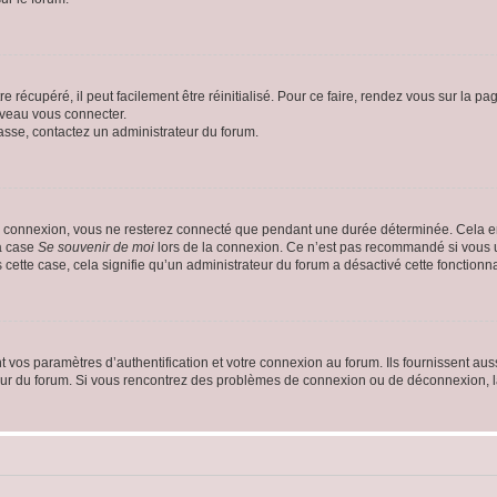
 récupéré, il peut facilement être réinitialisé. Pour ce faire, rendez vous sur la p
uveau vous connecter.
passe, contactez un administrateur du forum.
e connexion, vous ne resterez connecté que pendant une durée déterminée. Cela em
la case
Se souvenir de moi
lors de la connexion. Ce n’est pas recommandé si vous u
s cette case, cela signifie qu’un administrateur du forum a désactivé cette fonctionna
os paramètres d’authentification et votre connexion au forum. Ils fournissent aussi
teur du forum. Si vous rencontrez des problèmes de connexion ou de déconnexion, l