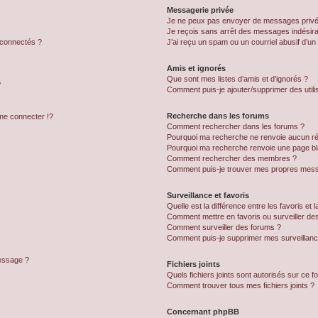
Messagerie privée
Je ne peux pas envoyer de messages privé
Je reçois sans arrêt des messages indésira
 connectés ?
J’ai reçu un spam ou un courriel abusif d’u
Amis et ignorés
Que sont mes listes d’amis et d’ignorés ?
?
Comment puis-je ajouter/supprimer des utilis
Recherche dans les forums
e connecter !?
Comment rechercher dans les forums ?
Pourquoi ma recherche ne renvoie aucun ré
Pourquoi ma recherche renvoie une page bl
Comment rechercher des membres ?
Comment puis-je trouver mes propres mess
Surveillance et favoris
Quelle est la différence entre les favoris et l
Comment mettre en favoris ou surveiller des
Comment surveiller des forums ?
Comment puis-je supprimer mes surveillanc
message ?
Fichiers joints
Quels fichiers joints sont autorisés sur ce f
Comment trouver tous mes fichiers joints ?
Concernant phpBB