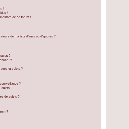
s !
bles !
n membre de ce forum !
ateurs de ma liste d’amis ou d’ignorés ?
sultat ?
anche ?!
ages et sujets ?
a surveillance ?
 sujets ?
es de sujets ?
orum ?