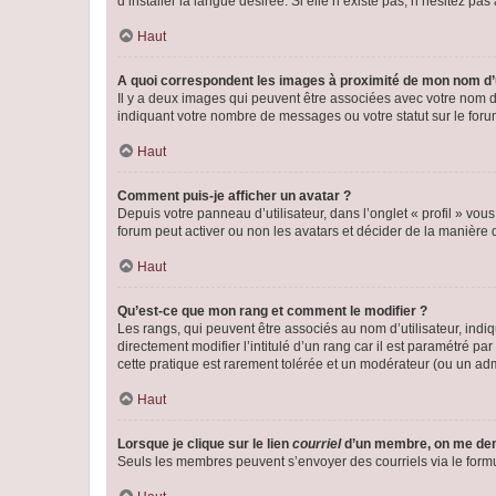
d’installer la langue désirée. Si elle n’existe pas, n’hésitez pa
Haut
A quoi correspondent les images à proximité de mon nom d’u
Il y a deux images qui peuvent être associées avec votre nom d’
indiquant votre nombre de messages ou votre statut sur le fo
Haut
Comment puis-je afficher un avatar ?
Depuis votre panneau d’utilisateur, dans l’onglet « profil » vou
forum peut activer ou non les avatars et décider de la manière d
Haut
Qu’est-ce que mon rang et comment le modifier ?
Les rangs, qui peuvent être associés au nom d’utilisateur, ind
directement modifier l’intitulé d’un rang car il est paramétré p
cette pratique est rarement tolérée et un modérateur (ou un ad
Haut
Lorsque je clique sur le lien
courriel
d’un membre, on me de
Seuls les membres peuvent s’envoyer des courriels via le formulai