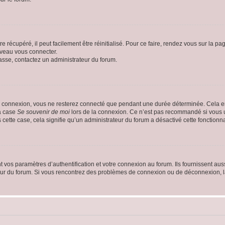
 récupéré, il peut facilement être réinitialisé. Pour ce faire, rendez vous sur la p
uveau vous connecter.
passe, contactez un administrateur du forum.
e connexion, vous ne resterez connecté que pendant une durée déterminée. Cela em
la case
Se souvenir de moi
lors de la connexion. Ce n’est pas recommandé si vous u
s cette case, cela signifie qu’un administrateur du forum a désactivé cette fonctionna
os paramètres d’authentification et votre connexion au forum. Ils fournissent aussi
teur du forum. Si vous rencontrez des problèmes de connexion ou de déconnexion, l