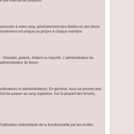
e site Internet de
phpBB
®.
e associée à votre rang, généralement des étoiles ou des blocs
généralement est unique ou propre à chaque membre.
: Gravatar, galerie, distant ou importé. L’administrateur du
 administrateur du forum.
modérateurs et administrateurs. En général, vous ne pouvez pas
l but de passer au rang supérieur. Sur la plupart des forums,
tilisation malveillante de la fonctionnalité par les invités.