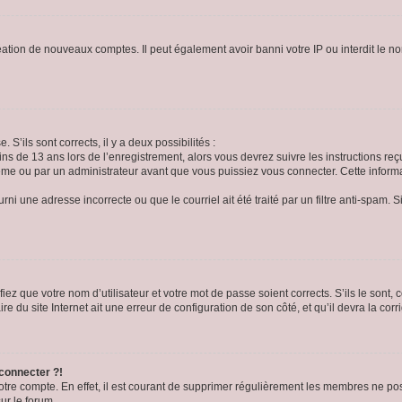
réation de nouveaux comptes. Il peut également avoir banni votre IP ou interdit le no
 S’ils sont corrects, il y a deux possibilités :
ins de 13 ans lors de l’enregistrement, alors vous devrez suivre les instructions r
me ou par un administrateur avant que vous puissiez vous connecter. Cette informat
rni une adresse incorrecte ou que le courriel ait été traité par un filtre anti-spam. S
iez que votre nom d’utilisateur et votre mot de passe soient corrects. S’ils le sont,
e du site Internet ait une erreur de configuration de son côté, et qu’il devra la corri
 connecter ?!
votre compte. En effet, il est courant de supprimer régulièrement les membres ne pos
ur le forum.