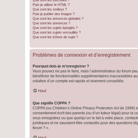
Que sont les BBCodes ?
Puis-je utiliser le HTML ?
Que sont les smileys ?
Puis-je publier des images ?
Que sont les annonces globales ?
Que sont les annonces ?
Que sont les sujets épinglés ?
Que sont les sujets verrouillés ?
Que sont les icônes de sujet ?
Problèmes de connexion et d’enregistrement
Pourquoi dois-je m’enregistrer ?
Vous pouvez ne pas le faire, mais l’administrateur du forum peu
bénéficier de fonctionnalités supplémentaires inaccessibles au
création d’un compte est rapide et vivement conseillée.
Haut
Que signifie COPPA ?
COPPA (ou
Children’s Online Privacy Protection Act
de 1998) es
consentement écrit des parents (ou d’un tuteur légal) pour la c
vous enregistrez ou que quelqu’un le fait à votre place, contac
juridiques et ne sauraient être contactés pour des questions lé
forum ? ».
Haut