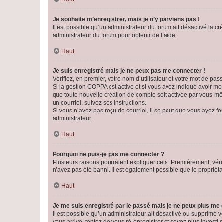
Je souhaite m’enregistrer, mais je n’y parviens pas !
Il est possible qu’un administrateur du forum ait désactivé la c
administrateur du forum pour obtenir de l’aide.
Haut
Je suis enregistré mais je ne peux pas me connecter !
Vérifiez, en premier, votre nom d’utilisateur et votre mot de passe.
Si la gestion COPPA est active et si vous avez indiqué avoir mo
que toute nouvelle création de compte soit activée par vous-mê
un courriel, suivez ses instructions.
Si vous n’avez pas reçu de courriel, il se peut que vous ayez fou
administrateur.
Haut
Pourquoi ne puis-je pas me connecter ?
Plusieurs raisons pourraient expliquer cela. Premièrement, vérif
n’avez pas été banni. Il est également possible que le propriétair
Haut
Je me suis enregistré par le passé mais je ne peux plus me
Il est possible qu’un administrateur ait désactivé ou supprimé 
vous arrive, tentez de vous ré-enregistrer et soyez plus investi s