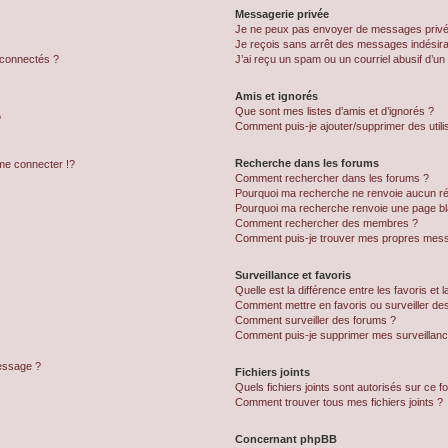
Messagerie privée
Je ne peux pas envoyer de messages privé
Je reçois sans arrêt des messages indésira
 connectés ?
J’ai reçu un spam ou un courriel abusif d’u
Amis et ignorés
Que sont mes listes d’amis et d’ignorés ?
?
Comment puis-je ajouter/supprimer des utilis
Recherche dans les forums
e connecter !?
Comment rechercher dans les forums ?
Pourquoi ma recherche ne renvoie aucun ré
Pourquoi ma recherche renvoie une page bl
Comment rechercher des membres ?
Comment puis-je trouver mes propres mess
Surveillance et favoris
Quelle est la différence entre les favoris et l
Comment mettre en favoris ou surveiller des
Comment surveiller des forums ?
Comment puis-je supprimer mes surveillanc
message ?
Fichiers joints
Quels fichiers joints sont autorisés sur ce f
Comment trouver tous mes fichiers joints ?
Concernant phpBB