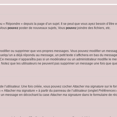
 « Répondre » depuis la page d’un sujet. Il se peut que vous ayez besoin d’être e
: Vous
pouvez
poster de nouveaux sujets, Vous
pouvez
joindre des fichiers, etc.
modifier ou supprimer que vos propres messages. Vous pouvez modifier un message
lqu’un a déjà répondu au message, un petit texte s’affichera en bas du message ind
n. Ce message n’apparaîtra pas si un modérateur ou un administrateur modifie le mes
ive. Notez que les utilisateurs ne peuvent pas supprimer un message une fois que qu
e l’utilisateur. Une fois créée, vous pouvez cocher
Attacher ma signature
sur le fo
 « Attacher ma signature » à partir du panneau de l’utilisateur (onglet
Préférences 
 à un message en décochant la case
Attacher ma signature
dans le formulaire de ré