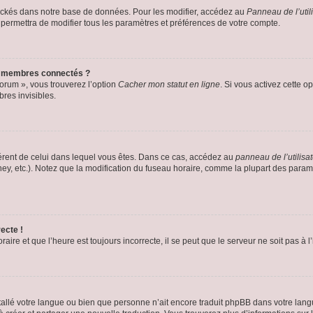
ockés dans notre base de données. Pour les modifier, accédez au
Panneau de l’util
 permettra de modifier tous les paramètres et préférences de votre compte.
s membres connectés ?
forum », vous trouverez l’option
Cacher mon statut en ligne
. Si vous activez cette o
es invisibles.
ifférent de celui dans lequel vous êtes. Dans ce cas, accédez au
panneau de l’utilisa
ney, etc.). Notez que la modification du fuseau horaire, comme la plupart des para
ecte !
aire et que l’heure est toujours incorrecte, il se peut que le serveur ne soit pas à
installé votre langue ou bien que personne n’ait encore traduit phpBB dans votre l