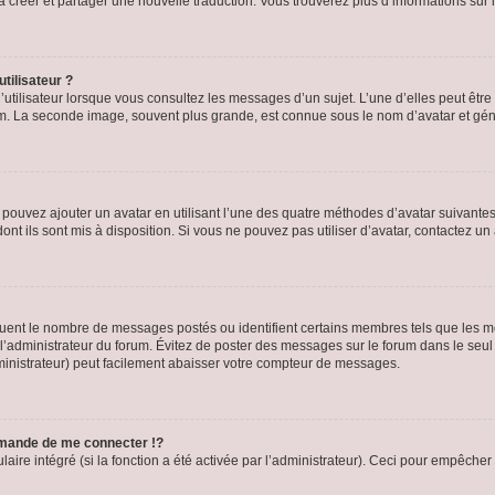
s à créer et partager une nouvelle traduction. Vous trouverez plus d’informations sur l
tilisateur ?
utilisateur lorsque vous consultez les messages d’un sujet. L’une d’elles peut êtr
rum. La seconde image, souvent plus grande, est connue sous le nom d’avatar et 
s pouvez ajouter un avatar en utilisant l’une des quatre méthodes d’avatar suivantes 
ont ils sont mis à disposition. Si vous ne pouvez pas utiliser d’avatar, contactez un
iquent le nombre de messages postés ou identifient certains membres tels que les 
ar l’administrateur du forum. Évitez de poster des messages sur le forum dans le seu
ministrateur) peut facilement abaisser votre compteur de messages.
mande de me connecter !?
re intégré (si la fonction a été activée par l’administrateur). Ceci pour empêcher l’u