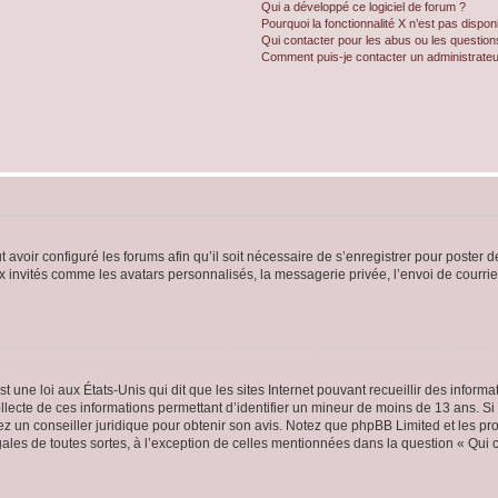
Qui a développé ce logiciel de forum ?
Pourquoi la fonctionnalité X n’est pas dispon
Qui contacter pour les abus ou les questio
Comment puis-je contacter un administrateu
t avoir configuré les forums afin qu’il soit nécessaire de s’enregistrer pour poster
x invités comme les avatars personnalisés, la messagerie privée, l’envoi de courri
t une loi aux États-Unis qui dit que les sites Internet pouvant recueillir des infor
ollecte de ces informations permettant d’identifier un mineur de moins de 13 ans. S
tez un conseiller juridique pour obtenir son avis. Notez que phpBB Limited et les pr
gales de toutes sortes, à l’exception de celles mentionnées dans la question « Qui