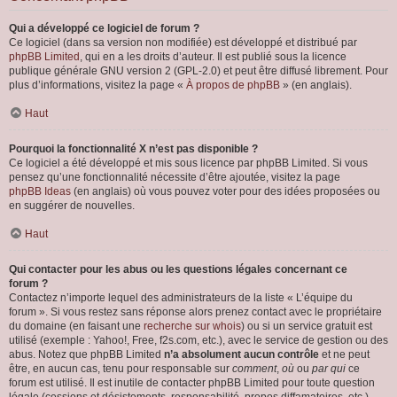
Qui a développé ce logiciel de forum ?
Ce logiciel (dans sa version non modifiée) est développé et distribué par
phpBB Limited
, qui en a les droits d’auteur. Il est publié sous la licence
publique générale GNU version 2 (GPL-2.0) et peut être diffusé librement. Pour
plus d’informations, visitez la page «
À propos de phpBB
» (en anglais).
Haut
Pourquoi la fonctionnalité X n’est pas disponible ?
Ce logiciel a été développé et mis sous licence par phpBB Limited. Si vous
pensez qu’une fonctionnalité nécessite d’être ajoutée, visitez la page
phpBB Ideas
(en anglais) où vous pouvez voter pour des idées proposées ou
en suggérer de nouvelles.
Haut
Qui contacter pour les abus ou les questions légales concernant ce
forum ?
Contactez n’importe lequel des administrateurs de la liste « L’équipe du
forum ». Si vous restez sans réponse alors prenez contact avec le propriétaire
du domaine (en faisant une
recherche sur whois
) ou si un service gratuit est
utilisé (exemple : Yahoo!, Free, f2s.com, etc.), avec le service de gestion ou des
abus. Notez que phpBB Limited
n’a absolument aucun contrôle
et ne peut
être, en aucun cas, tenu pour responsable sur
comment
,
où
ou
par qui
ce
forum est utilisé. Il est inutile de contacter phpBB Limited pour toute question