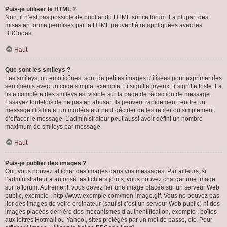
Puis-je utiliser le HTML ?
Non, il n’est pas possible de publier du HTML sur ce forum. La plupart des
mises en forme permises par le HTML peuvent être appliquées avec les
BBCodes.
Haut
Que sont les smileys ?
Les smileys, ou émoticônes, sont de petites images utilisées pour exprimer des
sentiments avec un code simple, exemple : :) signifie joyeux, :( signifie triste. La
liste complète des smileys est visible sur la page de rédaction de message.
Essayez toutefois de ne pas en abuser. Ils peuvent rapidement rendre un
message illisible et un modérateur peut décider de les retirer ou simplement
d’effacer le message. L’administrateur peut aussi avoir défini un nombre
maximum de smileys par message.
Haut
Puis-je publier des images ?
Oui, vous pouvez afficher des images dans vos messages. Par ailleurs, si
l’administrateur a autorisé les fichiers joints, vous pouvez charger une image
sur le forum. Autrement, vous devez lier une image placée sur un serveur Web
public, exemple : http://www.exemple.com/mon-image.gif. Vous ne pouvez pas
lier des images de votre ordinateur (sauf si c’est un serveur Web public) ni des
images placées derrière des mécanismes d’authentification, exemple : boîtes
aux lettres Hotmail ou Yahoo!, sites protégés par un mot de passe, etc. Pour