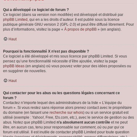
Qui a développé ce logiciel de forum ?
Ce logiciel (dans sa version non modifiée) est développé et distribué par
phpBB Limited
, qui en a les droits d’auteur. Il est publié sous la licence
publique générale GNU version 2 (GPL-2.0) et peut être diffusé librement. Pour
plus d’informations, visitez la page «
À propos de phpBB
» (en anglais).
Haut
Pourquoi la fonctionnalité X n’est pas disponible ?
Ce logiciel a été développé et mis sous licence par phpBB Limited. Si vous
pensez qu’une fonctionnalité nécessite d’être ajoutée, visitez la page
phpBB Ideas
(en anglais) où vous pouvez voter pour des idées proposées ou
en suggérer de nouvelles.
Haut
Qui contacter pour les abus ou les questions légales concernant ce
forum ?
Contactez n’importe lequel des administrateurs de la liste « L’équipe du
forum ». Si vous restez sans réponse alors prenez contact avec le propriétaire
du domaine (en faisant une
recherche sur whois
) ou si un service gratuit est
utilisé (exemple : Yahoo!, Free, f2s.com, etc.), avec le service de gestion ou des
abus. Notez que phpBB Limited
n’a absolument aucun contrôle
et ne peut
être, en aucun cas, tenu pour responsable sur
comment
,
où
ou
par qui
ce
forum est utilisé. Il est inutile de contacter phpBB Limited pour toute question