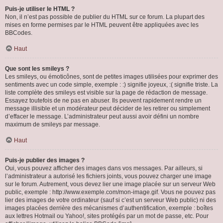
Puis-je utiliser le HTML ?
Non, il n’est pas possible de publier du HTML sur ce forum. La plupart des
mises en forme permises par le HTML peuvent être appliquées avec les
BBCodes.
Haut
Que sont les smileys ?
Les smileys, ou émoticônes, sont de petites images utilisées pour exprimer des
sentiments avec un code simple, exemple : :) signifie joyeux, :( signifie triste. La
liste complète des smileys est visible sur la page de rédaction de message.
Essayez toutefois de ne pas en abuser. Ils peuvent rapidement rendre un
message illisible et un modérateur peut décider de les retirer ou simplement
d’effacer le message. L’administrateur peut aussi avoir défini un nombre
maximum de smileys par message.
Haut
Puis-je publier des images ?
Oui, vous pouvez afficher des images dans vos messages. Par ailleurs, si
l’administrateur a autorisé les fichiers joints, vous pouvez charger une image
sur le forum. Autrement, vous devez lier une image placée sur un serveur Web
public, exemple : http://www.exemple.com/mon-image.gif. Vous ne pouvez pas
lier des images de votre ordinateur (sauf si c’est un serveur Web public) ni des
images placées derrière des mécanismes d’authentification, exemple : boîtes
aux lettres Hotmail ou Yahoo!, sites protégés par un mot de passe, etc. Pour