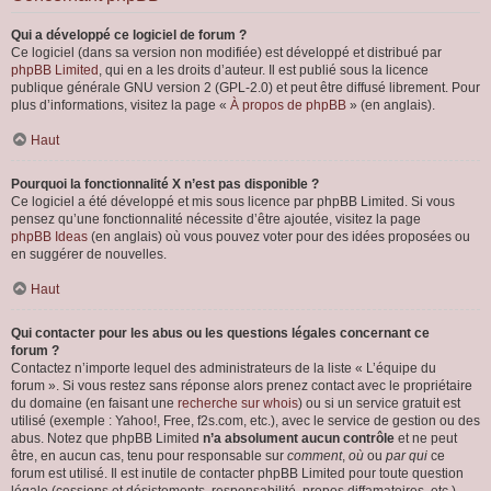
Qui a développé ce logiciel de forum ?
Ce logiciel (dans sa version non modifiée) est développé et distribué par
phpBB Limited
, qui en a les droits d’auteur. Il est publié sous la licence
publique générale GNU version 2 (GPL-2.0) et peut être diffusé librement. Pour
plus d’informations, visitez la page «
À propos de phpBB
» (en anglais).
Haut
Pourquoi la fonctionnalité X n’est pas disponible ?
Ce logiciel a été développé et mis sous licence par phpBB Limited. Si vous
pensez qu’une fonctionnalité nécessite d’être ajoutée, visitez la page
phpBB Ideas
(en anglais) où vous pouvez voter pour des idées proposées ou
en suggérer de nouvelles.
Haut
Qui contacter pour les abus ou les questions légales concernant ce
forum ?
Contactez n’importe lequel des administrateurs de la liste « L’équipe du
forum ». Si vous restez sans réponse alors prenez contact avec le propriétaire
du domaine (en faisant une
recherche sur whois
) ou si un service gratuit est
utilisé (exemple : Yahoo!, Free, f2s.com, etc.), avec le service de gestion ou des
abus. Notez que phpBB Limited
n’a absolument aucun contrôle
et ne peut
être, en aucun cas, tenu pour responsable sur
comment
,
où
ou
par qui
ce
forum est utilisé. Il est inutile de contacter phpBB Limited pour toute question