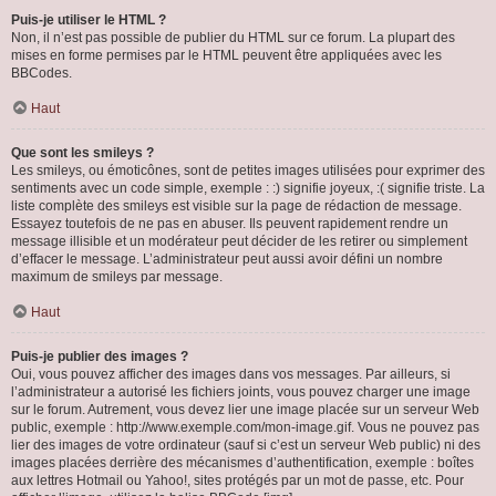
Puis-je utiliser le HTML ?
Non, il n’est pas possible de publier du HTML sur ce forum. La plupart des
mises en forme permises par le HTML peuvent être appliquées avec les
BBCodes.
Haut
Que sont les smileys ?
Les smileys, ou émoticônes, sont de petites images utilisées pour exprimer des
sentiments avec un code simple, exemple : :) signifie joyeux, :( signifie triste. La
liste complète des smileys est visible sur la page de rédaction de message.
Essayez toutefois de ne pas en abuser. Ils peuvent rapidement rendre un
message illisible et un modérateur peut décider de les retirer ou simplement
d’effacer le message. L’administrateur peut aussi avoir défini un nombre
maximum de smileys par message.
Haut
Puis-je publier des images ?
Oui, vous pouvez afficher des images dans vos messages. Par ailleurs, si
l’administrateur a autorisé les fichiers joints, vous pouvez charger une image
sur le forum. Autrement, vous devez lier une image placée sur un serveur Web
public, exemple : http://www.exemple.com/mon-image.gif. Vous ne pouvez pas
lier des images de votre ordinateur (sauf si c’est un serveur Web public) ni des
images placées derrière des mécanismes d’authentification, exemple : boîtes
aux lettres Hotmail ou Yahoo!, sites protégés par un mot de passe, etc. Pour