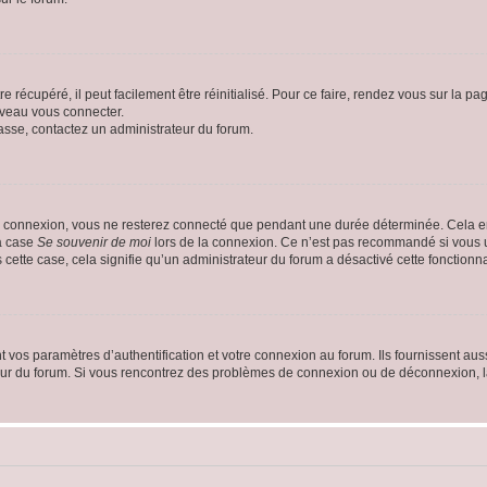
 récupéré, il peut facilement être réinitialisé. Pour ce faire, rendez vous sur la p
uveau vous connecter.
passe, contactez un administrateur du forum.
e connexion, vous ne resterez connecté que pendant une durée déterminée. Cela em
la case
Se souvenir de moi
lors de la connexion. Ce n’est pas recommandé si vous u
s cette case, cela signifie qu’un administrateur du forum a désactivé cette fonctionna
os paramètres d’authentification et votre connexion au forum. Ils fournissent aussi
teur du forum. Si vous rencontrez des problèmes de connexion ou de déconnexion, l