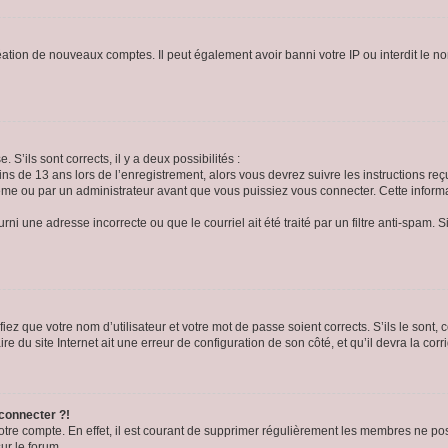
réation de nouveaux comptes. Il peut également avoir banni votre IP ou interdit le no
 S’ils sont corrects, il y a deux possibilités :
ins de 13 ans lors de l’enregistrement, alors vous devrez suivre les instructions r
me ou par un administrateur avant que vous puissiez vous connecter. Cette informat
rni une adresse incorrecte ou que le courriel ait été traité par un filtre anti-spam. S
iez que votre nom d’utilisateur et votre mot de passe soient corrects. S’ils le sont,
e du site Internet ait une erreur de configuration de son côté, et qu’il devra la corri
 connecter ?!
votre compte. En effet, il est courant de supprimer régulièrement les membres ne pos
ur le forum.