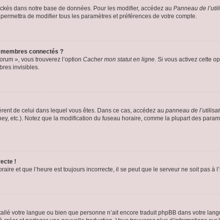
ockés dans notre base de données. Pour les modifier, accédez au
Panneau de l’util
 permettra de modifier tous les paramètres et préférences de votre compte.
s membres connectés ?
forum », vous trouverez l’option
Cacher mon statut en ligne
. Si vous activez cette o
es invisibles.
ifférent de celui dans lequel vous êtes. Dans ce cas, accédez au
panneau de l’utilisa
ney, etc.). Notez que la modification du fuseau horaire, comme la plupart des para
ecte !
aire et que l’heure est toujours incorrecte, il se peut que le serveur ne soit pas à
installé votre langue ou bien que personne n’ait encore traduit phpBB dans votre l