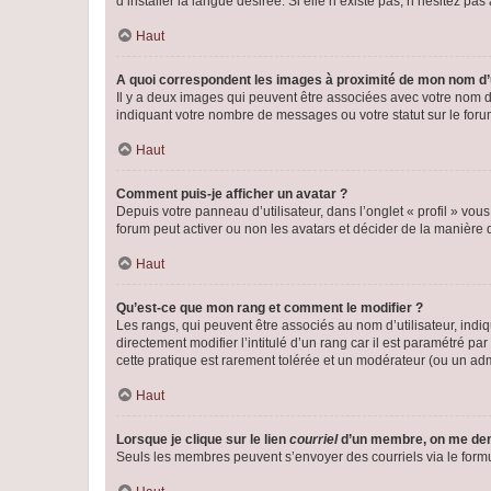
d’installer la langue désirée. Si elle n’existe pas, n’hésitez pa
Haut
A quoi correspondent les images à proximité de mon nom d’u
Il y a deux images qui peuvent être associées avec votre nom d’
indiquant votre nombre de messages ou votre statut sur le fo
Haut
Comment puis-je afficher un avatar ?
Depuis votre panneau d’utilisateur, dans l’onglet « profil » vou
forum peut activer ou non les avatars et décider de la manière d
Haut
Qu’est-ce que mon rang et comment le modifier ?
Les rangs, qui peuvent être associés au nom d’utilisateur, ind
directement modifier l’intitulé d’un rang car il est paramétré p
cette pratique est rarement tolérée et un modérateur (ou un ad
Haut
Lorsque je clique sur le lien
courriel
d’un membre, on me de
Seuls les membres peuvent s’envoyer des courriels via le formulai