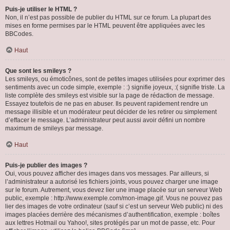
Puis-je utiliser le HTML ?
Non, il n’est pas possible de publier du HTML sur ce forum. La plupart des
mises en forme permises par le HTML peuvent être appliquées avec les
BBCodes.
Haut
Que sont les smileys ?
Les smileys, ou émoticônes, sont de petites images utilisées pour exprimer des
sentiments avec un code simple, exemple : :) signifie joyeux, :( signifie triste. La
liste complète des smileys est visible sur la page de rédaction de message.
Essayez toutefois de ne pas en abuser. Ils peuvent rapidement rendre un
message illisible et un modérateur peut décider de les retirer ou simplement
d’effacer le message. L’administrateur peut aussi avoir défini un nombre
maximum de smileys par message.
Haut
Puis-je publier des images ?
Oui, vous pouvez afficher des images dans vos messages. Par ailleurs, si
l’administrateur a autorisé les fichiers joints, vous pouvez charger une image
sur le forum. Autrement, vous devez lier une image placée sur un serveur Web
public, exemple : http://www.exemple.com/mon-image.gif. Vous ne pouvez pas
lier des images de votre ordinateur (sauf si c’est un serveur Web public) ni des
images placées derrière des mécanismes d’authentification, exemple : boîtes
aux lettres Hotmail ou Yahoo!, sites protégés par un mot de passe, etc. Pour