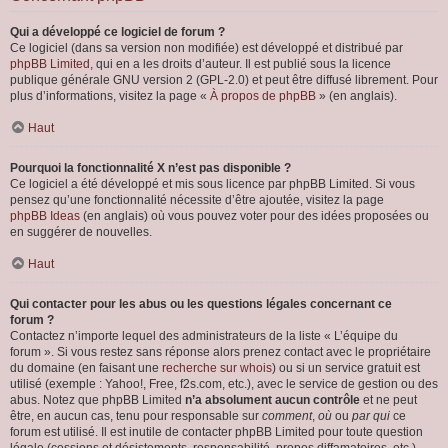
Qui a développé ce logiciel de forum ?
Ce logiciel (dans sa version non modifiée) est développé et distribué par
phpBB Limited
, qui en a les droits d’auteur. Il est publié sous la licence
publique générale GNU version 2 (GPL-2.0) et peut être diffusé librement. Pour
plus d’informations, visitez la page «
À propos de phpBB
» (en anglais).
Haut
Pourquoi la fonctionnalité X n’est pas disponible ?
Ce logiciel a été développé et mis sous licence par phpBB Limited. Si vous
pensez qu’une fonctionnalité nécessite d’être ajoutée, visitez la page
phpBB Ideas
(en anglais) où vous pouvez voter pour des idées proposées ou
en suggérer de nouvelles.
Haut
Qui contacter pour les abus ou les questions légales concernant ce
forum ?
Contactez n’importe lequel des administrateurs de la liste « L’équipe du
forum ». Si vous restez sans réponse alors prenez contact avec le propriétaire
du domaine (en faisant une
recherche sur whois
) ou si un service gratuit est
utilisé (exemple : Yahoo!, Free, f2s.com, etc.), avec le service de gestion ou des
abus. Notez que phpBB Limited
n’a absolument aucun contrôle
et ne peut
être, en aucun cas, tenu pour responsable sur
comment
,
où
ou
par qui
ce
forum est utilisé. Il est inutile de contacter phpBB Limited pour toute question