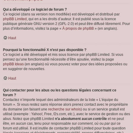
Qui a développé ce logiciel de forum ?
Ce logiciel (dans sa version non modifiée) est développé et distribué par
phpBB Limited
, qui en a les droits d’auteur. Il est publié sous la licence
publique générale GNU version 2 (GPL-2.0) et peut être diffusé librement. Pour
plus d’informations, visitez la page «
À propos de phpBB
» (en anglais).
Haut
Pourquoi la fonctionnalité X n’est pas disponible ?
Ce logiciel a été développé et mis sous licence par phpBB Limited. Si vous
pensez qu’une fonctionnalité nécessite d’être ajoutée, visitez la page
phpBB Ideas
(en anglais) où vous pouvez voter pour des idées proposées ou
en suggérer de nouvelles.
Haut
Qui contacter pour les abus ou les questions légales concernant ce
forum ?
Contactez n’importe lequel des administrateurs de la liste « L’équipe du
forum ». Si vous restez sans réponse alors prenez contact avec le propriétaire
du domaine (en faisant une
recherche sur whois
) ou si un service gratuit est
utilisé (exemple : Yahoo!, Free, f2s.com, etc.), avec le service de gestion ou des
abus. Notez que phpBB Limited
n’a absolument aucun contrôle
et ne peut
être, en aucun cas, tenu pour responsable sur
comment
,
où
ou
par qui
ce
forum est utilisé. Il est inutile de contacter phpBB Limited pour toute question