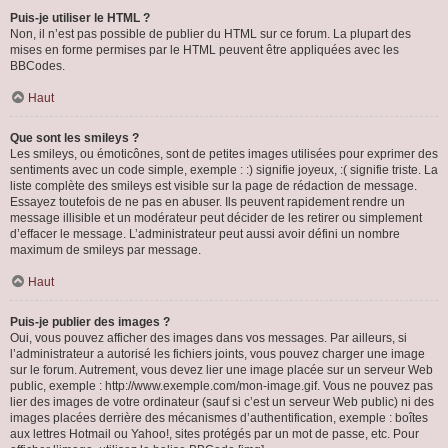
Puis-je utiliser le HTML ?
Non, il n’est pas possible de publier du HTML sur ce forum. La plupart des
mises en forme permises par le HTML peuvent être appliquées avec les
BBCodes.
Haut
Que sont les smileys ?
Les smileys, ou émoticônes, sont de petites images utilisées pour exprimer des
sentiments avec un code simple, exemple : :) signifie joyeux, :( signifie triste. La
liste complète des smileys est visible sur la page de rédaction de message.
Essayez toutefois de ne pas en abuser. Ils peuvent rapidement rendre un
message illisible et un modérateur peut décider de les retirer ou simplement
d’effacer le message. L’administrateur peut aussi avoir défini un nombre
maximum de smileys par message.
Haut
Puis-je publier des images ?
Oui, vous pouvez afficher des images dans vos messages. Par ailleurs, si
l’administrateur a autorisé les fichiers joints, vous pouvez charger une image
sur le forum. Autrement, vous devez lier une image placée sur un serveur Web
public, exemple : http://www.exemple.com/mon-image.gif. Vous ne pouvez pas
lier des images de votre ordinateur (sauf si c’est un serveur Web public) ni des
images placées derrière des mécanismes d’authentification, exemple : boîtes
aux lettres Hotmail ou Yahoo!, sites protégés par un mot de passe, etc. Pour