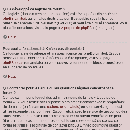
Qui a développé ce logiciel de forum ?
Ce logiciel (dans sa version non modifiée) est développé et distribué par
phpBB Limited
, qui en a les droits d’auteur. Il est publié sous la licence
publique générale GNU version 2 (GPL-2.0) et peut être diffusé librement. Pour
plus d’informations, visitez la page «
À propos de phpBB
» (en anglais).
Haut
Pourquoi la fonctionnalité X n’est pas disponible ?
Ce logiciel a été développé et mis sous licence par phpBB Limited. Si vous
pensez qu’une fonctionnalité nécessite d’être ajoutée, visitez la page
phpBB Ideas
(en anglais) où vous pouvez voter pour des idées proposées ou
en suggérer de nouvelles.
Haut
Qui contacter pour les abus ou les questions légales concernant ce
forum ?
Contactez n’importe lequel des administrateurs de la liste « L’équipe du
forum ». Si vous restez sans réponse alors prenez contact avec le propriétaire
du domaine (en faisant une
recherche sur whois
) ou si un service gratuit est
utilisé (exemple : Yahoo!, Free, f2s.com, etc.), avec le service de gestion ou des
abus. Notez que phpBB Limited
n’a absolument aucun contrôle
et ne peut
être, en aucun cas, tenu pour responsable sur
comment
,
où
ou
par qui
ce
forum est utilisé. Il est inutile de contacter phpBB Limited pour toute question