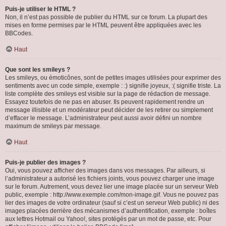
Puis-je utiliser le HTML ?
Non, il n’est pas possible de publier du HTML sur ce forum. La plupart des
mises en forme permises par le HTML peuvent être appliquées avec les
BBCodes.
Haut
Que sont les smileys ?
Les smileys, ou émoticônes, sont de petites images utilisées pour exprimer des
sentiments avec un code simple, exemple : :) signifie joyeux, :( signifie triste. La
liste complète des smileys est visible sur la page de rédaction de message.
Essayez toutefois de ne pas en abuser. Ils peuvent rapidement rendre un
message illisible et un modérateur peut décider de les retirer ou simplement
d’effacer le message. L’administrateur peut aussi avoir défini un nombre
maximum de smileys par message.
Haut
Puis-je publier des images ?
Oui, vous pouvez afficher des images dans vos messages. Par ailleurs, si
l’administrateur a autorisé les fichiers joints, vous pouvez charger une image
sur le forum. Autrement, vous devez lier une image placée sur un serveur Web
public, exemple : http://www.exemple.com/mon-image.gif. Vous ne pouvez pas
lier des images de votre ordinateur (sauf si c’est un serveur Web public) ni des
images placées derrière des mécanismes d’authentification, exemple : boîtes
aux lettres Hotmail ou Yahoo!, sites protégés par un mot de passe, etc. Pour