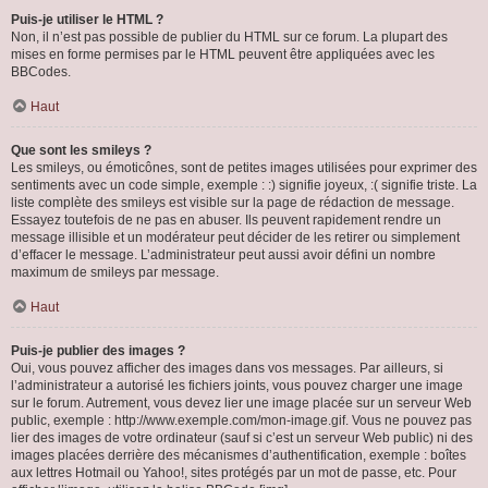
Puis-je utiliser le HTML ?
Non, il n’est pas possible de publier du HTML sur ce forum. La plupart des
mises en forme permises par le HTML peuvent être appliquées avec les
BBCodes.
Haut
Que sont les smileys ?
Les smileys, ou émoticônes, sont de petites images utilisées pour exprimer des
sentiments avec un code simple, exemple : :) signifie joyeux, :( signifie triste. La
liste complète des smileys est visible sur la page de rédaction de message.
Essayez toutefois de ne pas en abuser. Ils peuvent rapidement rendre un
message illisible et un modérateur peut décider de les retirer ou simplement
d’effacer le message. L’administrateur peut aussi avoir défini un nombre
maximum de smileys par message.
Haut
Puis-je publier des images ?
Oui, vous pouvez afficher des images dans vos messages. Par ailleurs, si
l’administrateur a autorisé les fichiers joints, vous pouvez charger une image
sur le forum. Autrement, vous devez lier une image placée sur un serveur Web
public, exemple : http://www.exemple.com/mon-image.gif. Vous ne pouvez pas
lier des images de votre ordinateur (sauf si c’est un serveur Web public) ni des
images placées derrière des mécanismes d’authentification, exemple : boîtes
aux lettres Hotmail ou Yahoo!, sites protégés par un mot de passe, etc. Pour