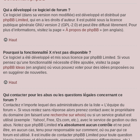
Qui a développé ce logiciel de forum ?
Ce logiciel (dans sa version non modifiée) est développé et distribué par
phpBB Limited
, qui en a les droits d’auteur. Il est publié sous la licence
publique générale GNU version 2 (GPL-2.0) et peut être diffusé librement. Pour
plus d’informations, visitez la page «
À propos de phpBB
» (en anglais).
Haut
Pourquoi la fonctionnalité X n’est pas disponible ?
Ce logiciel a été développé et mis sous licence par phpBB Limited. Si vous
pensez qu’une fonctionnalité nécessite d’être ajoutée, visitez la page
phpBB Ideas
(en anglais) où vous pouvez voter pour des idées proposées ou
en suggérer de nouvelles.
Haut
Qui contacter pour les abus ou les questions légales concernant ce
forum ?
Contactez n’importe lequel des administrateurs de la liste « L’équipe du
forum ». Si vous restez sans réponse alors prenez contact avec le propriétaire
du domaine (en faisant une
recherche sur whois
) ou si un service gratuit est
utilisé (exemple : Yahoo!, Free, f2s.com, etc.), avec le service de gestion ou des
abus. Notez que phpBB Limited
n’a absolument aucun contrôle
et ne peut
être, en aucun cas, tenu pour responsable sur
comment
,
où
ou
par qui
ce
forum est utilisé. Il est inutile de contacter phpBB Limited pour toute question