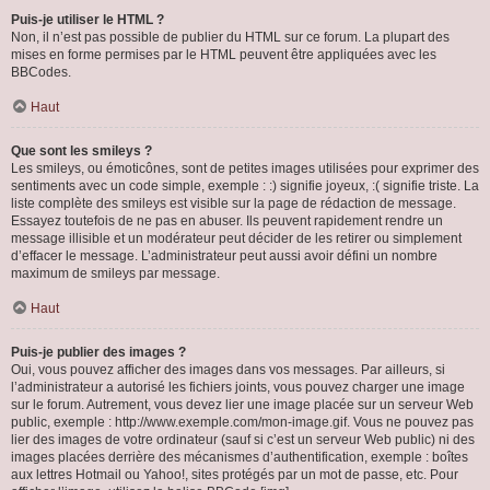
Puis-je utiliser le HTML ?
Non, il n’est pas possible de publier du HTML sur ce forum. La plupart des
mises en forme permises par le HTML peuvent être appliquées avec les
BBCodes.
Haut
Que sont les smileys ?
Les smileys, ou émoticônes, sont de petites images utilisées pour exprimer des
sentiments avec un code simple, exemple : :) signifie joyeux, :( signifie triste. La
liste complète des smileys est visible sur la page de rédaction de message.
Essayez toutefois de ne pas en abuser. Ils peuvent rapidement rendre un
message illisible et un modérateur peut décider de les retirer ou simplement
d’effacer le message. L’administrateur peut aussi avoir défini un nombre
maximum de smileys par message.
Haut
Puis-je publier des images ?
Oui, vous pouvez afficher des images dans vos messages. Par ailleurs, si
l’administrateur a autorisé les fichiers joints, vous pouvez charger une image
sur le forum. Autrement, vous devez lier une image placée sur un serveur Web
public, exemple : http://www.exemple.com/mon-image.gif. Vous ne pouvez pas
lier des images de votre ordinateur (sauf si c’est un serveur Web public) ni des
images placées derrière des mécanismes d’authentification, exemple : boîtes
aux lettres Hotmail ou Yahoo!, sites protégés par un mot de passe, etc. Pour