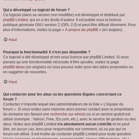
Qui a développé ce logiciel de forum ?
Ce logiciel (dans sa version non modifiée) est développé et distribué par
phpBB Limited
, qui en a les droits d’auteur. Il est publié sous la licence
publique générale GNU version 2 (GPL-2.0) et peut être diffusé librement. Pour
plus d’informations, visitez la page «
À propos de phpBB
» (en anglais).
Haut
Pourquoi la fonctionnalité X n’est pas disponible ?
Ce logiciel a été développé et mis sous licence par phpBB Limited. Si vous
pensez qu’une fonctionnalité nécessite d’être ajoutée, visitez la page
phpBB Ideas
(en anglais) où vous pouvez voter pour des idées proposées ou
en suggérer de nouvelles.
Haut
Qui contacter pour les abus ou les questions légales concernant ce
forum ?
Contactez n’importe lequel des administrateurs de la liste « L’équipe du
forum ». Si vous restez sans réponse alors prenez contact avec le propriétaire
du domaine (en faisant une
recherche sur whois
) ou si un service gratuit est
utilisé (exemple : Yahoo!, Free, f2s.com, etc.), avec le service de gestion ou des
abus. Notez que phpBB Limited
n’a absolument aucun contrôle
et ne peut
être, en aucun cas, tenu pour responsable sur
comment
,
où
ou
par qui
ce
forum est utilisé. Il est inutile de contacter phpBB Limited pour toute question