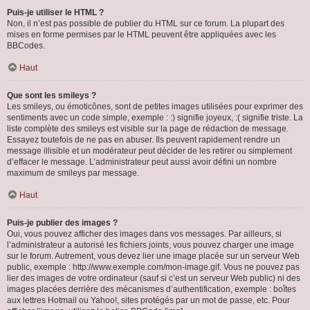
Puis-je utiliser le HTML ?
Non, il n’est pas possible de publier du HTML sur ce forum. La plupart des
mises en forme permises par le HTML peuvent être appliquées avec les
BBCodes.
Haut
Que sont les smileys ?
Les smileys, ou émoticônes, sont de petites images utilisées pour exprimer des
sentiments avec un code simple, exemple : :) signifie joyeux, :( signifie triste. La
liste complète des smileys est visible sur la page de rédaction de message.
Essayez toutefois de ne pas en abuser. Ils peuvent rapidement rendre un
message illisible et un modérateur peut décider de les retirer ou simplement
d’effacer le message. L’administrateur peut aussi avoir défini un nombre
maximum de smileys par message.
Haut
Puis-je publier des images ?
Oui, vous pouvez afficher des images dans vos messages. Par ailleurs, si
l’administrateur a autorisé les fichiers joints, vous pouvez charger une image
sur le forum. Autrement, vous devez lier une image placée sur un serveur Web
public, exemple : http://www.exemple.com/mon-image.gif. Vous ne pouvez pas
lier des images de votre ordinateur (sauf si c’est un serveur Web public) ni des
images placées derrière des mécanismes d’authentification, exemple : boîtes
aux lettres Hotmail ou Yahoo!, sites protégés par un mot de passe, etc. Pour