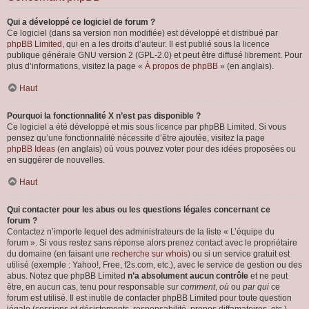
Qui a développé ce logiciel de forum ?
Ce logiciel (dans sa version non modifiée) est développé et distribué par
phpBB Limited
, qui en a les droits d’auteur. Il est publié sous la licence
publique générale GNU version 2 (GPL-2.0) et peut être diffusé librement. Pour
plus d’informations, visitez la page «
À propos de phpBB
» (en anglais).
Haut
Pourquoi la fonctionnalité X n’est pas disponible ?
Ce logiciel a été développé et mis sous licence par phpBB Limited. Si vous
pensez qu’une fonctionnalité nécessite d’être ajoutée, visitez la page
phpBB Ideas
(en anglais) où vous pouvez voter pour des idées proposées ou
en suggérer de nouvelles.
Haut
Qui contacter pour les abus ou les questions légales concernant ce
forum ?
Contactez n’importe lequel des administrateurs de la liste « L’équipe du
forum ». Si vous restez sans réponse alors prenez contact avec le propriétaire
du domaine (en faisant une
recherche sur whois
) ou si un service gratuit est
utilisé (exemple : Yahoo!, Free, f2s.com, etc.), avec le service de gestion ou des
abus. Notez que phpBB Limited
n’a absolument aucun contrôle
et ne peut
être, en aucun cas, tenu pour responsable sur
comment
,
où
ou
par qui
ce
forum est utilisé. Il est inutile de contacter phpBB Limited pour toute question