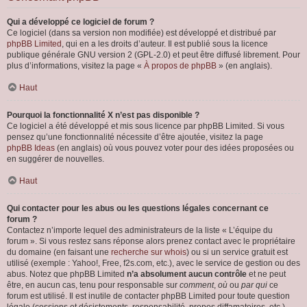
Qui a développé ce logiciel de forum ?
Ce logiciel (dans sa version non modifiée) est développé et distribué par
phpBB Limited
, qui en a les droits d’auteur. Il est publié sous la licence
publique générale GNU version 2 (GPL-2.0) et peut être diffusé librement. Pour
plus d’informations, visitez la page «
À propos de phpBB
» (en anglais).
Haut
Pourquoi la fonctionnalité X n’est pas disponible ?
Ce logiciel a été développé et mis sous licence par phpBB Limited. Si vous
pensez qu’une fonctionnalité nécessite d’être ajoutée, visitez la page
phpBB Ideas
(en anglais) où vous pouvez voter pour des idées proposées ou
en suggérer de nouvelles.
Haut
Qui contacter pour les abus ou les questions légales concernant ce
forum ?
Contactez n’importe lequel des administrateurs de la liste « L’équipe du
forum ». Si vous restez sans réponse alors prenez contact avec le propriétaire
du domaine (en faisant une
recherche sur whois
) ou si un service gratuit est
utilisé (exemple : Yahoo!, Free, f2s.com, etc.), avec le service de gestion ou des
abus. Notez que phpBB Limited
n’a absolument aucun contrôle
et ne peut
être, en aucun cas, tenu pour responsable sur
comment
,
où
ou
par qui
ce
forum est utilisé. Il est inutile de contacter phpBB Limited pour toute question