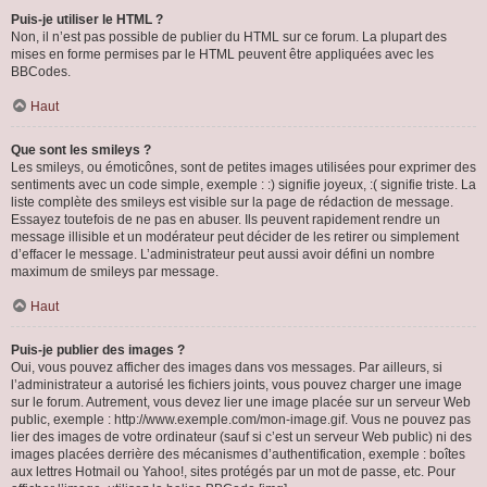
Puis-je utiliser le HTML ?
Non, il n’est pas possible de publier du HTML sur ce forum. La plupart des
mises en forme permises par le HTML peuvent être appliquées avec les
BBCodes.
Haut
Que sont les smileys ?
Les smileys, ou émoticônes, sont de petites images utilisées pour exprimer des
sentiments avec un code simple, exemple : :) signifie joyeux, :( signifie triste. La
liste complète des smileys est visible sur la page de rédaction de message.
Essayez toutefois de ne pas en abuser. Ils peuvent rapidement rendre un
message illisible et un modérateur peut décider de les retirer ou simplement
d’effacer le message. L’administrateur peut aussi avoir défini un nombre
maximum de smileys par message.
Haut
Puis-je publier des images ?
Oui, vous pouvez afficher des images dans vos messages. Par ailleurs, si
l’administrateur a autorisé les fichiers joints, vous pouvez charger une image
sur le forum. Autrement, vous devez lier une image placée sur un serveur Web
public, exemple : http://www.exemple.com/mon-image.gif. Vous ne pouvez pas
lier des images de votre ordinateur (sauf si c’est un serveur Web public) ni des
images placées derrière des mécanismes d’authentification, exemple : boîtes
aux lettres Hotmail ou Yahoo!, sites protégés par un mot de passe, etc. Pour