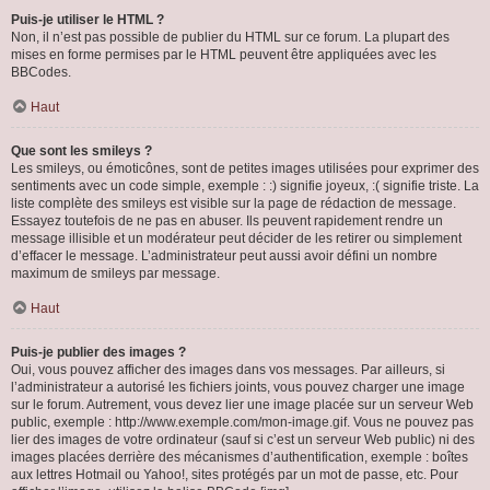
Puis-je utiliser le HTML ?
Non, il n’est pas possible de publier du HTML sur ce forum. La plupart des
mises en forme permises par le HTML peuvent être appliquées avec les
BBCodes.
Haut
Que sont les smileys ?
Les smileys, ou émoticônes, sont de petites images utilisées pour exprimer des
sentiments avec un code simple, exemple : :) signifie joyeux, :( signifie triste. La
liste complète des smileys est visible sur la page de rédaction de message.
Essayez toutefois de ne pas en abuser. Ils peuvent rapidement rendre un
message illisible et un modérateur peut décider de les retirer ou simplement
d’effacer le message. L’administrateur peut aussi avoir défini un nombre
maximum de smileys par message.
Haut
Puis-je publier des images ?
Oui, vous pouvez afficher des images dans vos messages. Par ailleurs, si
l’administrateur a autorisé les fichiers joints, vous pouvez charger une image
sur le forum. Autrement, vous devez lier une image placée sur un serveur Web
public, exemple : http://www.exemple.com/mon-image.gif. Vous ne pouvez pas
lier des images de votre ordinateur (sauf si c’est un serveur Web public) ni des
images placées derrière des mécanismes d’authentification, exemple : boîtes
aux lettres Hotmail ou Yahoo!, sites protégés par un mot de passe, etc. Pour