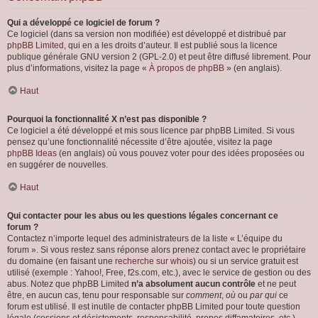
Qui a développé ce logiciel de forum ?
Ce logiciel (dans sa version non modifiée) est développé et distribué par
phpBB Limited
, qui en a les droits d’auteur. Il est publié sous la licence
publique générale GNU version 2 (GPL-2.0) et peut être diffusé librement. Pour
plus d’informations, visitez la page «
À propos de phpBB
» (en anglais).
Haut
Pourquoi la fonctionnalité X n’est pas disponible ?
Ce logiciel a été développé et mis sous licence par phpBB Limited. Si vous
pensez qu’une fonctionnalité nécessite d’être ajoutée, visitez la page
phpBB Ideas
(en anglais) où vous pouvez voter pour des idées proposées ou
en suggérer de nouvelles.
Haut
Qui contacter pour les abus ou les questions légales concernant ce
forum ?
Contactez n’importe lequel des administrateurs de la liste « L’équipe du
forum ». Si vous restez sans réponse alors prenez contact avec le propriétaire
du domaine (en faisant une
recherche sur whois
) ou si un service gratuit est
utilisé (exemple : Yahoo!, Free, f2s.com, etc.), avec le service de gestion ou des
abus. Notez que phpBB Limited
n’a absolument aucun contrôle
et ne peut
être, en aucun cas, tenu pour responsable sur
comment
,
où
ou
par qui
ce
forum est utilisé. Il est inutile de contacter phpBB Limited pour toute question