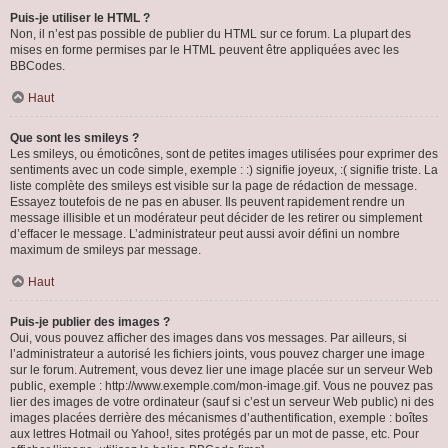
Puis-je utiliser le HTML ?
Non, il n’est pas possible de publier du HTML sur ce forum. La plupart des
mises en forme permises par le HTML peuvent être appliquées avec les
BBCodes.
Haut
Que sont les smileys ?
Les smileys, ou émoticônes, sont de petites images utilisées pour exprimer des
sentiments avec un code simple, exemple : :) signifie joyeux, :( signifie triste. La
liste complète des smileys est visible sur la page de rédaction de message.
Essayez toutefois de ne pas en abuser. Ils peuvent rapidement rendre un
message illisible et un modérateur peut décider de les retirer ou simplement
d’effacer le message. L’administrateur peut aussi avoir défini un nombre
maximum de smileys par message.
Haut
Puis-je publier des images ?
Oui, vous pouvez afficher des images dans vos messages. Par ailleurs, si
l’administrateur a autorisé les fichiers joints, vous pouvez charger une image
sur le forum. Autrement, vous devez lier une image placée sur un serveur Web
public, exemple : http://www.exemple.com/mon-image.gif. Vous ne pouvez pas
lier des images de votre ordinateur (sauf si c’est un serveur Web public) ni des
images placées derrière des mécanismes d’authentification, exemple : boîtes
aux lettres Hotmail ou Yahoo!, sites protégés par un mot de passe, etc. Pour