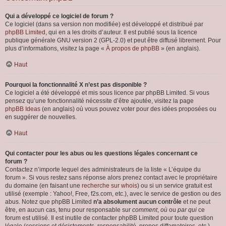
Qui a développé ce logiciel de forum ?
Ce logiciel (dans sa version non modifiée) est développé et distribué par
phpBB Limited
, qui en a les droits d’auteur. Il est publié sous la licence
publique générale GNU version 2 (GPL-2.0) et peut être diffusé librement. Pour
plus d’informations, visitez la page «
À propos de phpBB
» (en anglais).
Haut
Pourquoi la fonctionnalité X n’est pas disponible ?
Ce logiciel a été développé et mis sous licence par phpBB Limited. Si vous
pensez qu’une fonctionnalité nécessite d’être ajoutée, visitez la page
phpBB Ideas
(en anglais) où vous pouvez voter pour des idées proposées ou
en suggérer de nouvelles.
Haut
Qui contacter pour les abus ou les questions légales concernant ce
forum ?
Contactez n’importe lequel des administrateurs de la liste « L’équipe du
forum ». Si vous restez sans réponse alors prenez contact avec le propriétaire
du domaine (en faisant une
recherche sur whois
) ou si un service gratuit est
utilisé (exemple : Yahoo!, Free, f2s.com, etc.), avec le service de gestion ou des
abus. Notez que phpBB Limited
n’a absolument aucun contrôle
et ne peut
être, en aucun cas, tenu pour responsable sur
comment
,
où
ou
par qui
ce
forum est utilisé. Il est inutile de contacter phpBB Limited pour toute question