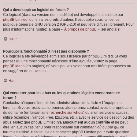
Qui a développé ce logiciel de forum ?
Ce logiciel (dans sa version non modifiée) est développé et distribué par
phpBB Limited
, qui en a les droits d’auteur. Il est publié sous la licence
publique générale GNU version 2 (GPL-2.0) et peut être diffusé librement. Pour
plus d’informations, visitez la page «
À propos de phpBB
» (en anglais).
Haut
Pourquoi la fonctionnalité X n’est pas disponible ?
Ce logiciel a été développé et mis sous licence par phpBB Limited. Si vous
pensez qu’une fonctionnalité nécessite d’être ajoutée, visitez la page
phpBB Ideas
(en anglais) où vous pouvez voter pour des idées proposées ou
en suggérer de nouvelles.
Haut
Qui contacter pour les abus ou les questions légales concernant ce
forum ?
Contactez n’importe lequel des administrateurs de la liste « L’équipe du
forum ». Si vous restez sans réponse alors prenez contact avec le propriétaire
du domaine (en faisant une
recherche sur whois
) ou si un service gratuit est
utilisé (exemple : Yahoo!, Free, f2s.com, etc.), avec le service de gestion ou des
abus. Notez que phpBB Limited
n’a absolument aucun contrôle
et ne peut
être, en aucun cas, tenu pour responsable sur
comment
,
où
ou
par qui
ce
forum est utilisé. Il est inutile de contacter phpBB Limited pour toute question