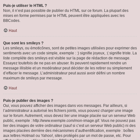
Puis-je utiliser le HTML ?
Non, il n’est pas possible de publier du HTML sur ce forum. La plupart des
mises en forme permises par le HTML peuvent être appliquées avec les
BBCodes.
Haut
Que sont les smileys ?
Les smileys, ou émoticônes, sont de petites images utilisées pour exprimer des
sentiments avec un code simple, exemple : :) signifie joyeux, :( signifie triste. La
liste complète des smileys est visible sur la page de rédaction de message.
Essayez toutefois de ne pas en abuser. Ils peuvent rapidement rendre un
message illisible et un modérateur peut décider de les retirer ou simplement
d’effacer le message. L’administrateur peut aussi avoir défini un nombre
maximum de smileys par message.
Haut
Puis-je publier des images ?
Oui, vous pouvez afficher des images dans vos messages. Par ailleurs, si
l’administrateur a autorisé les fichiers joints, vous pouvez charger une image
sur le forum. Autrement, vous devez lier une image placée sur un serveur Web
public, exemple : http://www.exemple.com/mon-image.gif. Vous ne pouvez pas
lier des images de votre ordinateur (sauf si c’est un serveur Web public) ni des
images placées derrière des mécanismes d’authentification, exemple : boîtes
aux lettres Hotmail ou Yahoo!, sites protégés par un mot de passe, etc. Pour