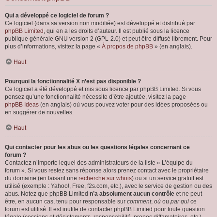
Qui a développé ce logiciel de forum ?
Ce logiciel (dans sa version non modifiée) est développé et distribué par
phpBB Limited
, qui en a les droits d’auteur. Il est publié sous la licence
publique générale GNU version 2 (GPL-2.0) et peut être diffusé librement. Pour
plus d’informations, visitez la page «
À propos de phpBB
» (en anglais).
Haut
Pourquoi la fonctionnalité X n’est pas disponible ?
Ce logiciel a été développé et mis sous licence par phpBB Limited. Si vous
pensez qu’une fonctionnalité nécessite d’être ajoutée, visitez la page
phpBB Ideas
(en anglais) où vous pouvez voter pour des idées proposées ou
en suggérer de nouvelles.
Haut
Qui contacter pour les abus ou les questions légales concernant ce
forum ?
Contactez n’importe lequel des administrateurs de la liste « L’équipe du
forum ». Si vous restez sans réponse alors prenez contact avec le propriétaire
du domaine (en faisant une
recherche sur whois
) ou si un service gratuit est
utilisé (exemple : Yahoo!, Free, f2s.com, etc.), avec le service de gestion ou des
abus. Notez que phpBB Limited
n’a absolument aucun contrôle
et ne peut
être, en aucun cas, tenu pour responsable sur
comment
,
où
ou
par qui
ce
forum est utilisé. Il est inutile de contacter phpBB Limited pour toute question