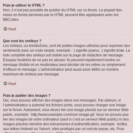
Puis-je utiliser le HTML ?
Non, il n’est pas possible de publier du HTML sur ce forum. La plupart des
mises en forme permises par le HTML peuvent être appliquées avec les
BBCodes.
Haut
Que sont les smileys ?
Les smileys, ou émoticônes, sont de petites images utilisées pour exprimer des
sentiments avec un code simple, exemple : :) signifie joyeux, :( signifie triste. La
liste complète des smileys est visible sur la page de rédaction de message.
Essayez toutefois de ne pas en abuser. Ils peuvent rapidement rendre un
message illisible et un modérateur peut décider de les retirer ou simplement
d’effacer le message. L’administrateur peut aussi avoir défini un nombre
maximum de smileys par message.
Haut
Puis-je publier des images ?
Oui, vous pouvez afficher des images dans vos messages. Par ailleurs, si
l’administrateur a autorisé les fichiers joints, vous pouvez charger une image
sur le forum. Autrement, vous devez lier une image placée sur un serveur Web
public, exemple : http://www.exemple.com/mon-image.gif. Vous ne pouvez pas
lier des images de votre ordinateur (sauf si c’est un serveur Web public) ni des
images placées derrière des mécanismes d’authentification, exemple : boîtes
aux lettres Hotmail ou Yahoo!, sites protégés par un mot de passe, etc. Pour