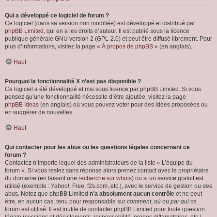
Qui a développé ce logiciel de forum ?
Ce logiciel (dans sa version non modifiée) est développé et distribué par
phpBB Limited
, qui en a les droits d’auteur. Il est publié sous la licence
publique générale GNU version 2 (GPL-2.0) et peut être diffusé librement. Pour
plus d’informations, visitez la page «
À propos de phpBB
» (en anglais).
Haut
Pourquoi la fonctionnalité X n’est pas disponible ?
Ce logiciel a été développé et mis sous licence par phpBB Limited. Si vous
pensez qu’une fonctionnalité nécessite d’être ajoutée, visitez la page
phpBB Ideas
(en anglais) où vous pouvez voter pour des idées proposées ou
en suggérer de nouvelles.
Haut
Qui contacter pour les abus ou les questions légales concernant ce
forum ?
Contactez n’importe lequel des administrateurs de la liste « L’équipe du
forum ». Si vous restez sans réponse alors prenez contact avec le propriétaire
du domaine (en faisant une
recherche sur whois
) ou si un service gratuit est
utilisé (exemple : Yahoo!, Free, f2s.com, etc.), avec le service de gestion ou des
abus. Notez que phpBB Limited
n’a absolument aucun contrôle
et ne peut
être, en aucun cas, tenu pour responsable sur
comment
,
où
ou
par qui
ce
forum est utilisé. Il est inutile de contacter phpBB Limited pour toute question