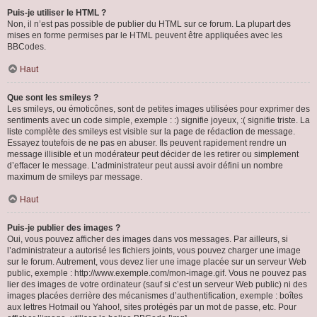
Puis-je utiliser le HTML ?
Non, il n’est pas possible de publier du HTML sur ce forum. La plupart des
mises en forme permises par le HTML peuvent être appliquées avec les
BBCodes.
Haut
Que sont les smileys ?
Les smileys, ou émoticônes, sont de petites images utilisées pour exprimer des
sentiments avec un code simple, exemple : :) signifie joyeux, :( signifie triste. La
liste complète des smileys est visible sur la page de rédaction de message.
Essayez toutefois de ne pas en abuser. Ils peuvent rapidement rendre un
message illisible et un modérateur peut décider de les retirer ou simplement
d’effacer le message. L’administrateur peut aussi avoir défini un nombre
maximum de smileys par message.
Haut
Puis-je publier des images ?
Oui, vous pouvez afficher des images dans vos messages. Par ailleurs, si
l’administrateur a autorisé les fichiers joints, vous pouvez charger une image
sur le forum. Autrement, vous devez lier une image placée sur un serveur Web
public, exemple : http://www.exemple.com/mon-image.gif. Vous ne pouvez pas
lier des images de votre ordinateur (sauf si c’est un serveur Web public) ni des
images placées derrière des mécanismes d’authentification, exemple : boîtes
aux lettres Hotmail ou Yahoo!, sites protégés par un mot de passe, etc. Pour