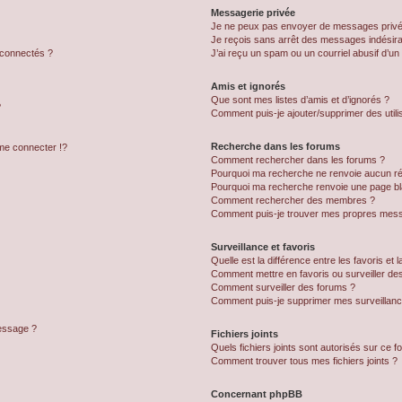
Messagerie privée
Je ne peux pas envoyer de messages privé
Je reçois sans arrêt des messages indésira
 connectés ?
J’ai reçu un spam ou un courriel abusif d’u
Amis et ignorés
Que sont mes listes d’amis et d’ignorés ?
?
Comment puis-je ajouter/supprimer des utilis
Recherche dans les forums
e connecter !?
Comment rechercher dans les forums ?
Pourquoi ma recherche ne renvoie aucun ré
Pourquoi ma recherche renvoie une page bl
Comment rechercher des membres ?
Comment puis-je trouver mes propres mess
Surveillance et favoris
Quelle est la différence entre les favoris et l
Comment mettre en favoris ou surveiller des
Comment surveiller des forums ?
Comment puis-je supprimer mes surveillanc
message ?
Fichiers joints
Quels fichiers joints sont autorisés sur ce f
Comment trouver tous mes fichiers joints ?
Concernant phpBB