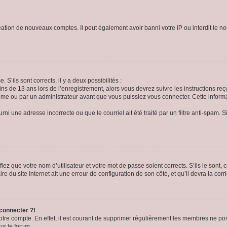
réation de nouveaux comptes. Il peut également avoir banni votre IP ou interdit le no
 S’ils sont corrects, il y a deux possibilités :
ins de 13 ans lors de l’enregistrement, alors vous devrez suivre les instructions r
me ou par un administrateur avant que vous puissiez vous connecter. Cette informat
rni une adresse incorrecte ou que le courriel ait été traité par un filtre anti-spam. S
iez que votre nom d’utilisateur et votre mot de passe soient corrects. S’ils le sont,
e du site Internet ait une erreur de configuration de son côté, et qu’il devra la corri
 connecter ?!
votre compte. En effet, il est courant de supprimer régulièrement les membres ne pos
ur le forum.