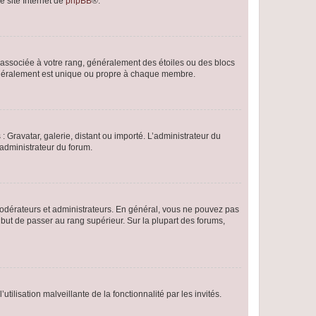
e site Internet de
phpBB
®.
e associée à votre rang, généralement des étoiles ou des blocs
généralement est unique ou propre à chaque membre.
: Gravatar, galerie, distant ou importé. L’administrateur du
 administrateur du forum.
modérateurs et administrateurs. En général, vous ne pouvez pas
l but de passer au rang supérieur. Sur la plupart des forums,
tilisation malveillante de la fonctionnalité par les invités.