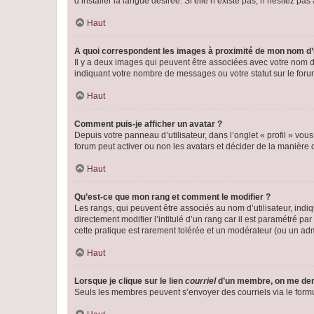
d’installer la langue désirée. Si elle n’existe pas, n’hésitez pa
Haut
A quoi correspondent les images à proximité de mon nom d’u
Il y a deux images qui peuvent être associées avec votre nom d’
indiquant votre nombre de messages ou votre statut sur le fo
Haut
Comment puis-je afficher un avatar ?
Depuis votre panneau d’utilisateur, dans l’onglet « profil » vou
forum peut activer ou non les avatars et décider de la manière d
Haut
Qu’est-ce que mon rang et comment le modifier ?
Les rangs, qui peuvent être associés au nom d’utilisateur, ind
directement modifier l’intitulé d’un rang car il est paramétré p
cette pratique est rarement tolérée et un modérateur (ou un ad
Haut
Lorsque je clique sur le lien
courriel
d’un membre, on me de
Seuls les membres peuvent s’envoyer des courriels via le formulai