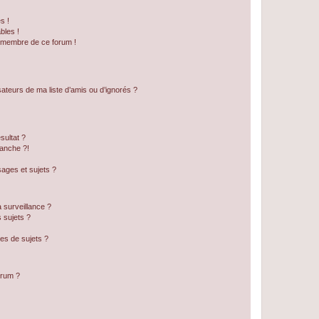
s !
bles !
n membre de ce forum !
ateurs de ma liste d’amis ou d’ignorés ?
sultat ?
anche ?!
ages et sujets ?
a surveillance ?
 sujets ?
es de sujets ?
orum ?