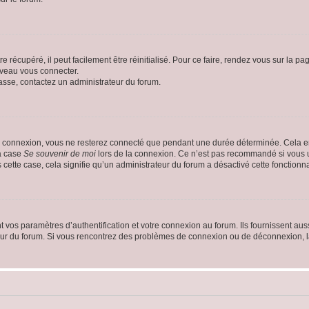
 récupéré, il peut facilement être réinitialisé. Pour ce faire, rendez vous sur la p
uveau vous connecter.
passe, contactez un administrateur du forum.
e connexion, vous ne resterez connecté que pendant une durée déterminée. Cela em
la case
Se souvenir de moi
lors de la connexion. Ce n’est pas recommandé si vous u
s cette case, cela signifie qu’un administrateur du forum a désactivé cette fonctionna
os paramètres d’authentification et votre connexion au forum. Ils fournissent aussi
teur du forum. Si vous rencontrez des problèmes de connexion ou de déconnexion, l