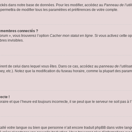
ockés dans notre base de données. Pour les modifier, accédez au
Panneau de l’util
 permettra de modifier tous les paramètres et préférences de votre compte.
s membres connectés ?
forum », vous trouverez l’option
Cacher mon statut en ligne
. Si vous activez cette o
es invisibles.
ifférent de celui dans lequel vous êtes. Dans ce cas, accédez au
panneau de l’utilisa
ney, etc.). Notez que la modification du fuseau horaire, comme la plupart des para
ecte !
aire et que l’heure est toujours incorrecte, il se peut que le serveur ne soit pas à
installé votre langue ou bien que personne n’ait encore traduit phpBB dans votre l