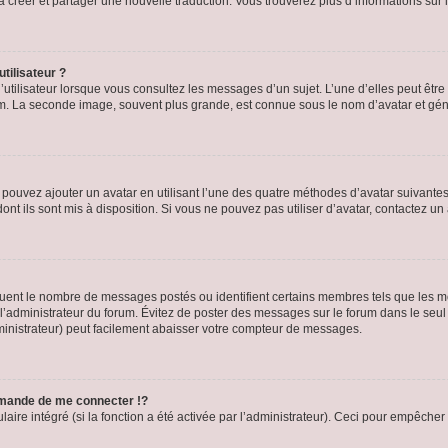
s à créer et partager une nouvelle traduction. Vous trouverez plus d’informations sur l
tilisateur ?
utilisateur lorsque vous consultez les messages d’un sujet. L’une d’elles peut êtr
rum. La seconde image, souvent plus grande, est connue sous le nom d’avatar et 
s pouvez ajouter un avatar en utilisant l’une des quatre méthodes d’avatar suivantes 
ont ils sont mis à disposition. Si vous ne pouvez pas utiliser d’avatar, contactez un
iquent le nombre de messages postés ou identifient certains membres tels que les 
ar l’administrateur du forum. Évitez de poster des messages sur le forum dans le seu
ministrateur) peut facilement abaisser votre compteur de messages.
mande de me connecter !?
re intégré (si la fonction a été activée par l’administrateur). Ceci pour empêcher l’u