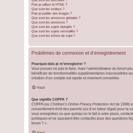
Que sont les BBCodes ?
Puis-je utiliser le HTML ?
Que sont les smileys ?
Puis-je publier des images ?
Que sont les annonces globales ?
Que sont les annonces ?
Que sont les sujets épinglés ?
Que sont les sujets verrouillés ?
Que sont les icônes de sujet ?
Problèmes de connexion et d’enregistrement
Pourquoi dois-je m’enregistrer ?
Vous pouvez ne pas le faire, mais l’administrateur du forum peu
bénéficier de fonctionnalités supplémentaires inaccessibles au
création d’un compte est rapide et vivement conseillée.
Haut
Que signifie COPPA ?
COPPA (ou
Children’s Online Privacy Protection Act
de 1998) es
consentement écrit des parents (ou d’un tuteur légal) pour la c
vous enregistrez ou que quelqu’un le fait à votre place, contac
juridiques et ne sauraient être contactés pour des questions lé
forum ? ».
Haut