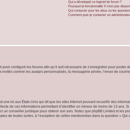
Qui a développé ce logiciel de forum ?
Pourquoi la fonctionnalité X n’est pas dispon
Qui contacter pour les abus ou les questio
Comment puis-je contacter un administrateu
t avoir configuré les forums afin qu’il soit nécessaire de s’enregistrer pour poster
x invités comme les avatars personnalisés, la messagerie privée, l’envoi de courri
t une loi aux États-Unis qui dit que les sites Internet pouvant recueillir des infor
ollecte de ces informations permettant d’identifier un mineur de moins de 13 ans. S
tez un conseiller juridique pour obtenir son avis. Notez que phpBB Limited et les pr
gales de toutes sortes, à l’exception de celles mentionnées dans la question « Qui