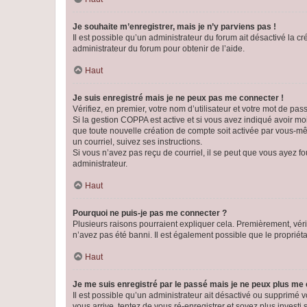
Je souhaite m’enregistrer, mais je n’y parviens pas !
Il est possible qu’un administrateur du forum ait désactivé la c
administrateur du forum pour obtenir de l’aide.
Haut
Je suis enregistré mais je ne peux pas me connecter !
Vérifiez, en premier, votre nom d’utilisateur et votre mot de passe.
Si la gestion COPPA est active et si vous avez indiqué avoir mo
que toute nouvelle création de compte soit activée par vous-mê
un courriel, suivez ses instructions.
Si vous n’avez pas reçu de courriel, il se peut que vous ayez fou
administrateur.
Haut
Pourquoi ne puis-je pas me connecter ?
Plusieurs raisons pourraient expliquer cela. Premièrement, vérif
n’avez pas été banni. Il est également possible que le propriétair
Haut
Je me suis enregistré par le passé mais je ne peux plus me
Il est possible qu’un administrateur ait désactivé ou supprimé 
vous arrive, tentez de vous ré-enregistrer et soyez plus investi s