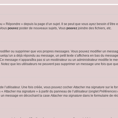
 « Répondre » depuis la page d’un sujet. Il se peut que vous ayez besoin d’être e
: Vous
pouvez
poster de nouveaux sujets, Vous
pouvez
joindre des fichiers, etc.
modifier ou supprimer que vos propres messages. Vous pouvez modifier un message
lqu’un a déjà répondu au message, un petit texte s’affichera en bas du message ind
n. Ce message n’apparaîtra pas si un modérateur ou un administrateur modifie le mes
ive. Notez que les utilisateurs ne peuvent pas supprimer un message une fois que qu
e l’utilisateur. Une fois créée, vous pouvez cocher
Attacher ma signature
sur le fo
 « Attacher ma signature » à partir du panneau de l’utilisateur (onglet
Préférences 
 à un message en décochant la case
Attacher ma signature
dans le formulaire de ré