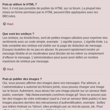
Puis-je utiliser le HTML ?
Non, il n’est pas possible de publier du HTML sur ce forum. La plupart des
mises en forme permises par le HTML peuvent être appliquées avec les
BBCodes.
Haut
Que sont les smileys ?
Les smileys, ou émoticônes, sont de petites images utilisées pour exprimer des
sentiments avec un code simple, exemple : :) signifie joyeux, :( signifie triste. La
liste complète des smileys est visible sur la page de rédaction de message.
Essayez toutefois de ne pas en abuser. Ils peuvent rapidement rendre un
message illisible et un modérateur peut décider de les retirer ou simplement
d’effacer le message. L’administrateur peut aussi avoir défini un nombre
maximum de smileys par message.
Haut
Puis-je publier des images ?
Oui, vous pouvez afficher des images dans vos messages. Par ailleurs, si
l’administrateur a autorisé les fichiers joints, vous pouvez charger une image
sur le forum. Autrement, vous devez lier une image placée sur un serveur Web
public, exemple : http://www.exemple.com/mon-image.gif. Vous ne pouvez pas
lier des images de votre ordinateur (sauf si c’est un serveur Web public) ni des
images placées derrière des mécanismes d’authentification, exemple : boîtes
aux lettres Hotmail ou Yahoo!, sites protégés par un mot de passe, etc. Pour