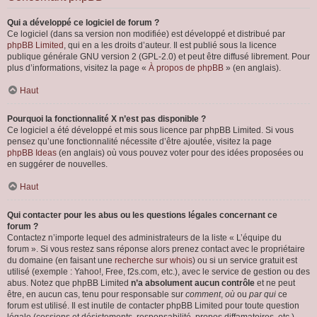
Qui a développé ce logiciel de forum ?
Ce logiciel (dans sa version non modifiée) est développé et distribué par
phpBB Limited
, qui en a les droits d’auteur. Il est publié sous la licence
publique générale GNU version 2 (GPL-2.0) et peut être diffusé librement. Pour
plus d’informations, visitez la page «
À propos de phpBB
» (en anglais).
Haut
Pourquoi la fonctionnalité X n’est pas disponible ?
Ce logiciel a été développé et mis sous licence par phpBB Limited. Si vous
pensez qu’une fonctionnalité nécessite d’être ajoutée, visitez la page
phpBB Ideas
(en anglais) où vous pouvez voter pour des idées proposées ou
en suggérer de nouvelles.
Haut
Qui contacter pour les abus ou les questions légales concernant ce
forum ?
Contactez n’importe lequel des administrateurs de la liste « L’équipe du
forum ». Si vous restez sans réponse alors prenez contact avec le propriétaire
du domaine (en faisant une
recherche sur whois
) ou si un service gratuit est
utilisé (exemple : Yahoo!, Free, f2s.com, etc.), avec le service de gestion ou des
abus. Notez que phpBB Limited
n’a absolument aucun contrôle
et ne peut
être, en aucun cas, tenu pour responsable sur
comment
,
où
ou
par qui
ce
forum est utilisé. Il est inutile de contacter phpBB Limited pour toute question