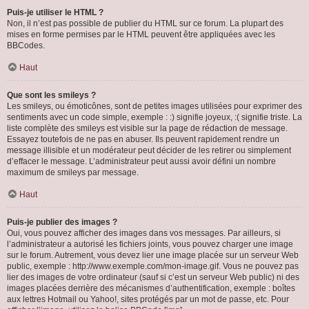
Puis-je utiliser le HTML ?
Non, il n’est pas possible de publier du HTML sur ce forum. La plupart des
mises en forme permises par le HTML peuvent être appliquées avec les
BBCodes.
Haut
Que sont les smileys ?
Les smileys, ou émoticônes, sont de petites images utilisées pour exprimer des
sentiments avec un code simple, exemple : :) signifie joyeux, :( signifie triste. La
liste complète des smileys est visible sur la page de rédaction de message.
Essayez toutefois de ne pas en abuser. Ils peuvent rapidement rendre un
message illisible et un modérateur peut décider de les retirer ou simplement
d’effacer le message. L’administrateur peut aussi avoir défini un nombre
maximum de smileys par message.
Haut
Puis-je publier des images ?
Oui, vous pouvez afficher des images dans vos messages. Par ailleurs, si
l’administrateur a autorisé les fichiers joints, vous pouvez charger une image
sur le forum. Autrement, vous devez lier une image placée sur un serveur Web
public, exemple : http://www.exemple.com/mon-image.gif. Vous ne pouvez pas
lier des images de votre ordinateur (sauf si c’est un serveur Web public) ni des
images placées derrière des mécanismes d’authentification, exemple : boîtes
aux lettres Hotmail ou Yahoo!, sites protégés par un mot de passe, etc. Pour