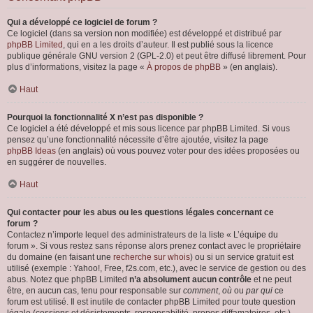
Qui a développé ce logiciel de forum ?
Ce logiciel (dans sa version non modifiée) est développé et distribué par
phpBB Limited
, qui en a les droits d’auteur. Il est publié sous la licence
publique générale GNU version 2 (GPL-2.0) et peut être diffusé librement. Pour
plus d’informations, visitez la page «
À propos de phpBB
» (en anglais).
Haut
Pourquoi la fonctionnalité X n’est pas disponible ?
Ce logiciel a été développé et mis sous licence par phpBB Limited. Si vous
pensez qu’une fonctionnalité nécessite d’être ajoutée, visitez la page
phpBB Ideas
(en anglais) où vous pouvez voter pour des idées proposées ou
en suggérer de nouvelles.
Haut
Qui contacter pour les abus ou les questions légales concernant ce
forum ?
Contactez n’importe lequel des administrateurs de la liste « L’équipe du
forum ». Si vous restez sans réponse alors prenez contact avec le propriétaire
du domaine (en faisant une
recherche sur whois
) ou si un service gratuit est
utilisé (exemple : Yahoo!, Free, f2s.com, etc.), avec le service de gestion ou des
abus. Notez que phpBB Limited
n’a absolument aucun contrôle
et ne peut
être, en aucun cas, tenu pour responsable sur
comment
,
où
ou
par qui
ce
forum est utilisé. Il est inutile de contacter phpBB Limited pour toute question