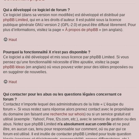
Qui a développé ce logiciel de forum ?
Ce logiciel (dans sa version non modifiée) est développé et distribué par
phpBB Limited
, qui en a les droits d’auteur. Il est publié sous la licence
publique générale GNU version 2 (GPL-2.0) et peut être diffusé librement. Pour
plus d’informations, visitez la page «
À propos de phpBB
» (en anglais).
Haut
Pourquoi la fonctionnalité X n’est pas disponible ?
Ce logiciel a été développé et mis sous licence par phpBB Limited. Si vous
pensez qu’une fonctionnalité nécessite d’être ajoutée, visitez la page
phpBB Ideas
(en anglais) où vous pouvez voter pour des idées proposées ou
en suggérer de nouvelles.
Haut
Qui contacter pour les abus ou les questions légales concernant ce
forum ?
Contactez n’importe lequel des administrateurs de la liste « L’équipe du
forum ». Si vous restez sans réponse alors prenez contact avec le propriétaire
du domaine (en faisant une
recherche sur whois
) ou si un service gratuit est
utilisé (exemple : Yahoo!, Free, f2s.com, etc.), avec le service de gestion ou des
abus. Notez que phpBB Limited
n’a absolument aucun contrôle
et ne peut
être, en aucun cas, tenu pour responsable sur
comment
,
où
ou
par qui
ce
forum est utilisé. Il est inutile de contacter phpBB Limited pour toute question