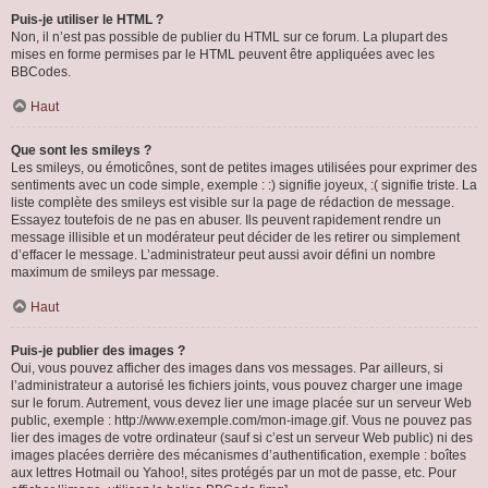
Puis-je utiliser le HTML ?
Non, il n’est pas possible de publier du HTML sur ce forum. La plupart des
mises en forme permises par le HTML peuvent être appliquées avec les
BBCodes.
Haut
Que sont les smileys ?
Les smileys, ou émoticônes, sont de petites images utilisées pour exprimer des
sentiments avec un code simple, exemple : :) signifie joyeux, :( signifie triste. La
liste complète des smileys est visible sur la page de rédaction de message.
Essayez toutefois de ne pas en abuser. Ils peuvent rapidement rendre un
message illisible et un modérateur peut décider de les retirer ou simplement
d’effacer le message. L’administrateur peut aussi avoir défini un nombre
maximum de smileys par message.
Haut
Puis-je publier des images ?
Oui, vous pouvez afficher des images dans vos messages. Par ailleurs, si
l’administrateur a autorisé les fichiers joints, vous pouvez charger une image
sur le forum. Autrement, vous devez lier une image placée sur un serveur Web
public, exemple : http://www.exemple.com/mon-image.gif. Vous ne pouvez pas
lier des images de votre ordinateur (sauf si c’est un serveur Web public) ni des
images placées derrière des mécanismes d’authentification, exemple : boîtes
aux lettres Hotmail ou Yahoo!, sites protégés par un mot de passe, etc. Pour