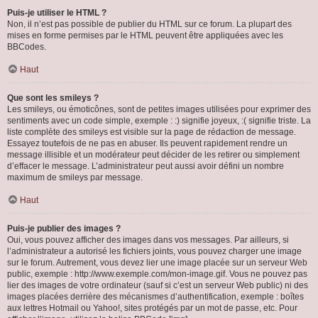
Puis-je utiliser le HTML ?
Non, il n’est pas possible de publier du HTML sur ce forum. La plupart des
mises en forme permises par le HTML peuvent être appliquées avec les
BBCodes.
Haut
Que sont les smileys ?
Les smileys, ou émoticônes, sont de petites images utilisées pour exprimer des
sentiments avec un code simple, exemple : :) signifie joyeux, :( signifie triste. La
liste complète des smileys est visible sur la page de rédaction de message.
Essayez toutefois de ne pas en abuser. Ils peuvent rapidement rendre un
message illisible et un modérateur peut décider de les retirer ou simplement
d’effacer le message. L’administrateur peut aussi avoir défini un nombre
maximum de smileys par message.
Haut
Puis-je publier des images ?
Oui, vous pouvez afficher des images dans vos messages. Par ailleurs, si
l’administrateur a autorisé les fichiers joints, vous pouvez charger une image
sur le forum. Autrement, vous devez lier une image placée sur un serveur Web
public, exemple : http://www.exemple.com/mon-image.gif. Vous ne pouvez pas
lier des images de votre ordinateur (sauf si c’est un serveur Web public) ni des
images placées derrière des mécanismes d’authentification, exemple : boîtes
aux lettres Hotmail ou Yahoo!, sites protégés par un mot de passe, etc. Pour