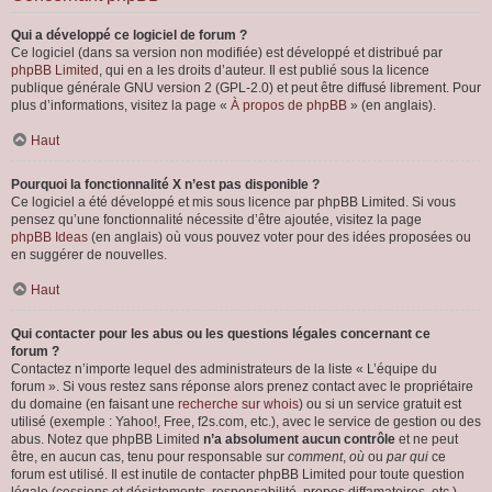
Qui a développé ce logiciel de forum ?
Ce logiciel (dans sa version non modifiée) est développé et distribué par
phpBB Limited
, qui en a les droits d’auteur. Il est publié sous la licence
publique générale GNU version 2 (GPL-2.0) et peut être diffusé librement. Pour
plus d’informations, visitez la page «
À propos de phpBB
» (en anglais).
Haut
Pourquoi la fonctionnalité X n’est pas disponible ?
Ce logiciel a été développé et mis sous licence par phpBB Limited. Si vous
pensez qu’une fonctionnalité nécessite d’être ajoutée, visitez la page
phpBB Ideas
(en anglais) où vous pouvez voter pour des idées proposées ou
en suggérer de nouvelles.
Haut
Qui contacter pour les abus ou les questions légales concernant ce
forum ?
Contactez n’importe lequel des administrateurs de la liste « L’équipe du
forum ». Si vous restez sans réponse alors prenez contact avec le propriétaire
du domaine (en faisant une
recherche sur whois
) ou si un service gratuit est
utilisé (exemple : Yahoo!, Free, f2s.com, etc.), avec le service de gestion ou des
abus. Notez que phpBB Limited
n’a absolument aucun contrôle
et ne peut
être, en aucun cas, tenu pour responsable sur
comment
,
où
ou
par qui
ce
forum est utilisé. Il est inutile de contacter phpBB Limited pour toute question