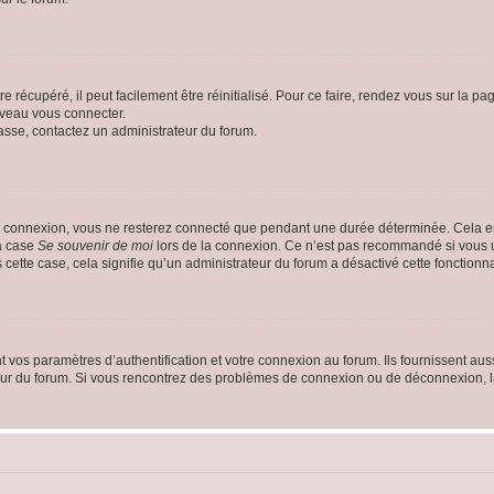
 récupéré, il peut facilement être réinitialisé. Pour ce faire, rendez vous sur la p
uveau vous connecter.
passe, contactez un administrateur du forum.
e connexion, vous ne resterez connecté que pendant une durée déterminée. Cela em
la case
Se souvenir de moi
lors de la connexion. Ce n’est pas recommandé si vous u
s cette case, cela signifie qu’un administrateur du forum a désactivé cette fonctionna
os paramètres d’authentification et votre connexion au forum. Ils fournissent aussi
teur du forum. Si vous rencontrez des problèmes de connexion ou de déconnexion, l