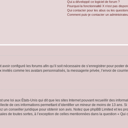
Qui a développé ce logiciel de forum ?
Pourquoi la fonctionnalité X n’est pas dispon
Qui contacter pour les abus ou les questio
Comment puis-je contacter un administrateu
t avoir configuré les forums afin qu’il soit nécessaire de s’enregistrer pour poster
x invités comme les avatars personnalisés, la messagerie privée, l’envoi de courri
t une loi aux États-Unis qui dit que les sites Internet pouvant recueillir des infor
ollecte de ces informations permettant d’identifier un mineur de moins de 13 ans. S
tez un conseiller juridique pour obtenir son avis. Notez que phpBB Limited et les pr
gales de toutes sortes, à l’exception de celles mentionnées dans la question « Qui