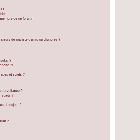
s !
bles !
n membre de ce forum !
ateurs de ma liste d’amis ou d’ignorés ?
sultat ?
anche ?!
ages et sujets ?
a surveillance ?
 sujets ?
es de sujets ?
orum ?