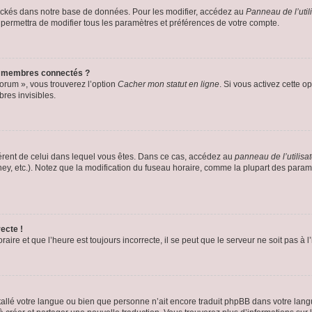
ockés dans notre base de données. Pour les modifier, accédez au
Panneau de l’util
 permettra de modifier tous les paramètres et préférences de votre compte.
s membres connectés ?
forum », vous trouverez l’option
Cacher mon statut en ligne
. Si vous activez cette o
es invisibles.
ifférent de celui dans lequel vous êtes. Dans ce cas, accédez au
panneau de l’utilisa
ney, etc.). Notez que la modification du fuseau horaire, comme la plupart des para
ecte !
aire et que l’heure est toujours incorrecte, il se peut que le serveur ne soit pas à
installé votre langue ou bien que personne n’ait encore traduit phpBB dans votre l