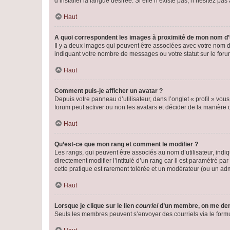
d’installer la langue désirée. Si elle n’existe pas, n’hésitez pa
Haut
A quoi correspondent les images à proximité de mon nom d’u
Il y a deux images qui peuvent être associées avec votre nom d’
indiquant votre nombre de messages ou votre statut sur le fo
Haut
Comment puis-je afficher un avatar ?
Depuis votre panneau d’utilisateur, dans l’onglet « profil » vou
forum peut activer ou non les avatars et décider de la manière d
Haut
Qu’est-ce que mon rang et comment le modifier ?
Les rangs, qui peuvent être associés au nom d’utilisateur, ind
directement modifier l’intitulé d’un rang car il est paramétré p
cette pratique est rarement tolérée et un modérateur (ou un ad
Haut
Lorsque je clique sur le lien
courriel
d’un membre, on me de
Seuls les membres peuvent s’envoyer des courriels via le formulai