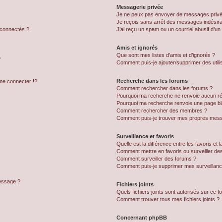
Messagerie privée
Je ne peux pas envoyer de messages privé
Je reçois sans arrêt des messages indésira
 connectés ?
J’ai reçu un spam ou un courriel abusif d’u
Amis et ignorés
Que sont mes listes d’amis et d’ignorés ?
?
Comment puis-je ajouter/supprimer des utilis
Recherche dans les forums
e connecter !?
Comment rechercher dans les forums ?
Pourquoi ma recherche ne renvoie aucun ré
Pourquoi ma recherche renvoie une page bl
Comment rechercher des membres ?
Comment puis-je trouver mes propres mess
Surveillance et favoris
Quelle est la différence entre les favoris et l
Comment mettre en favoris ou surveiller des
Comment surveiller des forums ?
Comment puis-je supprimer mes surveillanc
message ?
Fichiers joints
Quels fichiers joints sont autorisés sur ce f
Comment trouver tous mes fichiers joints ?
Concernant phpBB