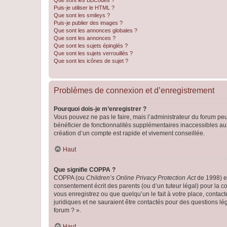
Que sont les BBCodes ?
Puis-je utiliser le HTML ?
Que sont les smileys ?
Puis-je publier des images ?
Que sont les annonces globales ?
Que sont les annonces ?
Que sont les sujets épinglés ?
Que sont les sujets verrouillés ?
Que sont les icônes de sujet ?
Problèmes de connexion et d’enregistrement
Pourquoi dois-je m’enregistrer ?
Vous pouvez ne pas le faire, mais l’administrateur du forum peu
bénéficier de fonctionnalités supplémentaires inaccessibles au
création d’un compte est rapide et vivement conseillée.
Haut
Que signifie COPPA ?
COPPA (ou
Children’s Online Privacy Protection Act
de 1998) es
consentement écrit des parents (ou d’un tuteur légal) pour la c
vous enregistrez ou que quelqu’un le fait à votre place, contac
juridiques et ne sauraient être contactés pour des questions lé
forum ? ».
Haut