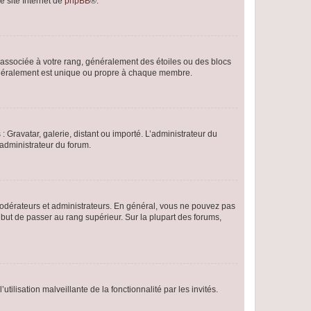
e site Internet de
phpBB
®.
e associée à votre rang, généralement des étoiles ou des blocs
généralement est unique ou propre à chaque membre.
: Gravatar, galerie, distant ou importé. L’administrateur du
 administrateur du forum.
modérateurs et administrateurs. En général, vous ne pouvez pas
l but de passer au rang supérieur. Sur la plupart des forums,
tilisation malveillante de la fonctionnalité par les invités.