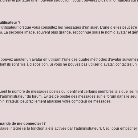
s à créer et partager une nouvelle traduction. Vous trouverez plus d’informations sur l
tilisateur ?
utilisateur lorsque vous consultez les messages d’un sujet. L’une d’elles peut êtr
rum. La seconde image, souvent plus grande, est connue sous le nom d’avatar et 
s pouvez ajouter un avatar en utilisant l’une des quatre méthodes d’avatar suivantes 
ont ils sont mis à disposition. Si vous ne pouvez pas utiliser d’avatar, contactez un
iquent le nombre de messages postés ou identifient certains membres tels que les 
ar l’administrateur du forum. Évitez de poster des messages sur le forum dans le seu
ministrateur) peut facilement abaisser votre compteur de messages.
mande de me connecter !?
re intégré (si la fonction a été activée par l’administrateur). Ceci pour empêcher l’u