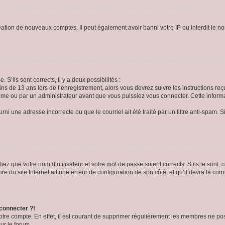
réation de nouveaux comptes. Il peut également avoir banni votre IP ou interdit le no
 S’ils sont corrects, il y a deux possibilités :
ins de 13 ans lors de l’enregistrement, alors vous devrez suivre les instructions r
me ou par un administrateur avant que vous puissiez vous connecter. Cette informat
rni une adresse incorrecte ou que le courriel ait été traité par un filtre anti-spam. S
iez que votre nom d’utilisateur et votre mot de passe soient corrects. S’ils le sont,
e du site Internet ait une erreur de configuration de son côté, et qu’il devra la corri
 connecter ?!
votre compte. En effet, il est courant de supprimer régulièrement les membres ne pos
ur le forum.