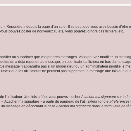
 « Répondre » depuis la page d’un sujet. Il se peut que vous ayez besoin d’être e
: Vous
pouvez
poster de nouveaux sujets, Vous
pouvez
joindre des fichiers, etc.
modifier ou supprimer que vos propres messages. Vous pouvez modifier un message
lqu’un a déjà répondu au message, un petit texte s’affichera en bas du message ind
n. Ce message n’apparaîtra pas si un modérateur ou un administrateur modifie le mes
ive. Notez que les utilisateurs ne peuvent pas supprimer un message une fois que qu
e l’utilisateur. Une fois créée, vous pouvez cocher
Attacher ma signature
sur le fo
 « Attacher ma signature » à partir du panneau de l’utilisateur (onglet
Préférences 
 à un message en décochant la case
Attacher ma signature
dans le formulaire de ré