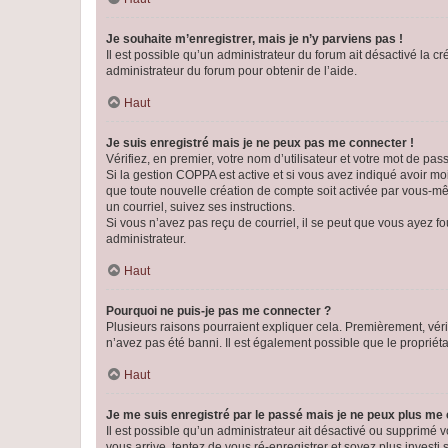
Je souhaite m’enregistrer, mais je n’y parviens pas !
Il est possible qu’un administrateur du forum ait désactivé la c
administrateur du forum pour obtenir de l’aide.
Haut
Je suis enregistré mais je ne peux pas me connecter !
Vérifiez, en premier, votre nom d’utilisateur et votre mot de passe.
Si la gestion COPPA est active et si vous avez indiqué avoir mo
que toute nouvelle création de compte soit activée par vous-mê
un courriel, suivez ses instructions.
Si vous n’avez pas reçu de courriel, il se peut que vous ayez fou
administrateur.
Haut
Pourquoi ne puis-je pas me connecter ?
Plusieurs raisons pourraient expliquer cela. Premièrement, vérif
n’avez pas été banni. Il est également possible que le propriétair
Haut
Je me suis enregistré par le passé mais je ne peux plus me
Il est possible qu’un administrateur ait désactivé ou supprimé 
vous arrive, tentez de vous ré-enregistrer et soyez plus investi s