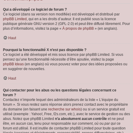
Qui a développé ce logiciel de forum ?
Ce logiciel (dans sa version non modifiée) est développé et distribué par
phpBB Limited
, qui en a les droits d’auteur. Il est publié sous la licence
publique générale GNU version 2 (GPL-2.0) et peut être diffusé librement. Pour
plus d’informations, visitez la page «
À propos de phpBB
» (en anglais).
Haut
Pourquoi la fonctionnalité X n’est pas disponible ?
Ce logiciel a été développé et mis sous licence par phpBB Limited. Si vous
pensez qu’une fonctionnalité nécessite d’être ajoutée, visitez la page
phpBB Ideas
(en anglais) où vous pouvez voter pour des idées proposées ou
en suggérer de nouvelles.
Haut
Qui contacter pour les abus ou les questions légales concernant ce
forum ?
Contactez n’importe lequel des administrateurs de la liste « L’équipe du
forum ». Si vous restez sans réponse alors prenez contact avec le propriétaire
du domaine (en faisant une
recherche sur whois
) ou si un service gratuit est
utilisé (exemple : Yahoo!, Free, f2s.com, etc.), avec le service de gestion ou des
abus. Notez que phpBB Limited
n’a absolument aucun contrôle
et ne peut
être, en aucun cas, tenu pour responsable sur
comment
,
où
ou
par qui
ce
forum est utilisé. Il est inutile de contacter phpBB Limited pour toute question