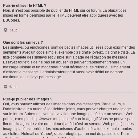
Puis-je utiliser le HTML ?
Non, il n’est pas possible de publier du HTML sur ce forum. La plupart des
mises en forme permises par le HTML peuvent être appliquées avec les
BBCodes.
Haut
Que sont les smileys ?
Les smileys, ou émoticônes, sont de petites images utilisées pour exprimer des
sentiments avec un code simple, exemple : :) signifie joyeux, :( signifie triste. La
liste complète des smileys est visible sur la page de rédaction de message.
Essayez toutefois de ne pas en abuser. Ils peuvent rapidement rendre un
message illisible et un modérateur peut décider de les retirer ou simplement
d’effacer le message. L’administrateur peut aussi avoir défini un nombre
maximum de smileys par message.
Haut
Puis-je publier des images ?
Oui, vous pouvez afficher des images dans vos messages. Par ailleurs, si
l’administrateur a autorisé les fichiers joints, vous pouvez charger une image
sur le forum. Autrement, vous devez lier une image placée sur un serveur Web
public, exemple : http://www.exemple.com/mon-image.gif. Vous ne pouvez pas
lier des images de votre ordinateur (sauf si c’est un serveur Web public) ni des
images placées derrière des mécanismes d’authentification, exemple : boîtes
aux lettres Hotmail ou Yahoo!, sites protégés par un mot de passe, etc. Pour