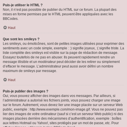
Puis-je utiliser le HTML ?
Non, il n’est pas possible de publier du HTML sur ce forum. La plupart des
mises en forme permises par le HTML peuvent être appliquées avec les
BBCodes.
Haut
Que sont les smileys ?
Les smileys, ou émoticônes, sont de petites images utilisées pour exprimer des
sentiments avec un code simple, exemple : :) signifie joyeux, :( signifie triste. La
liste complète des smileys est visible sur la page de rédaction de message.
Essayez toutefois de ne pas en abuser. Ils peuvent rapidement rendre un
message illisible et un modérateur peut décider de les retirer ou simplement
d’effacer le message. L’administrateur peut aussi avoir défini un nombre
maximum de smileys par message.
Haut
Puis-je publier des images ?
Oui, vous pouvez afficher des images dans vos messages. Par ailleurs, si
l’administrateur a autorisé les fichiers joints, vous pouvez charger une image
sur le forum. Autrement, vous devez lier une image placée sur un serveur Web
public, exemple : http://www.exemple.com/mon-image.gif. Vous ne pouvez pas
lier des images de votre ordinateur (sauf si c’est un serveur Web public) ni des
images placées derrière des mécanismes d’authentification, exemple : boîtes
aux lettres Hotmail ou Yahoo!, sites protégés par un mot de passe, etc. Pour