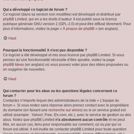
Qui a développé ce logiciel de forum ?
Ce logiciel (dans sa version non modifiée) est développé et distribué par
phpBB Limited
, qui en a les droits d’auteur. Il est publié sous la licence
publique générale GNU version 2 (GPL-2.0) et peut être diffusé librement. Pour
plus d’informations, visitez la page «
À propos de phpBB
» (en anglais).
Haut
Pourquoi la fonctionnalité X n’est pas disponible ?
Ce logiciel a été développé et mis sous licence par phpBB Limited. Si vous
pensez qu’une fonctionnalité nécessite d’être ajoutée, visitez la page
phpBB Ideas
(en anglais) où vous pouvez voter pour des idées proposées ou
en suggérer de nouvelles.
Haut
Qui contacter pour les abus ou les questions légales concernant ce
forum ?
Contactez n’importe lequel des administrateurs de la liste « L’équipe du
forum ». Si vous restez sans réponse alors prenez contact avec le propriétaire
du domaine (en faisant une
recherche sur whois
) ou si un service gratuit est
utilisé (exemple : Yahoo!, Free, f2s.com, etc.), avec le service de gestion ou des
abus. Notez que phpBB Limited
n’a absolument aucun contrôle
et ne peut
être, en aucun cas, tenu pour responsable sur
comment
,
où
ou
par qui
ce
forum est utilisé. Il est inutile de contacter phpBB Limited pour toute question