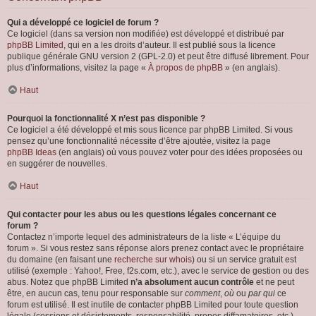
Qui a développé ce logiciel de forum ?
Ce logiciel (dans sa version non modifiée) est développé et distribué par
phpBB Limited
, qui en a les droits d’auteur. Il est publié sous la licence
publique générale GNU version 2 (GPL-2.0) et peut être diffusé librement. Pour
plus d’informations, visitez la page «
À propos de phpBB
» (en anglais).
Haut
Pourquoi la fonctionnalité X n’est pas disponible ?
Ce logiciel a été développé et mis sous licence par phpBB Limited. Si vous
pensez qu’une fonctionnalité nécessite d’être ajoutée, visitez la page
phpBB Ideas
(en anglais) où vous pouvez voter pour des idées proposées ou
en suggérer de nouvelles.
Haut
Qui contacter pour les abus ou les questions légales concernant ce
forum ?
Contactez n’importe lequel des administrateurs de la liste « L’équipe du
forum ». Si vous restez sans réponse alors prenez contact avec le propriétaire
du domaine (en faisant une
recherche sur whois
) ou si un service gratuit est
utilisé (exemple : Yahoo!, Free, f2s.com, etc.), avec le service de gestion ou des
abus. Notez que phpBB Limited
n’a absolument aucun contrôle
et ne peut
être, en aucun cas, tenu pour responsable sur
comment
,
où
ou
par qui
ce
forum est utilisé. Il est inutile de contacter phpBB Limited pour toute question