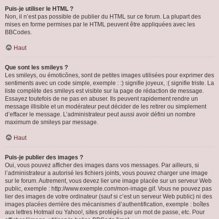
Puis-je utiliser le HTML ?
Non, il n’est pas possible de publier du HTML sur ce forum. La plupart des
mises en forme permises par le HTML peuvent être appliquées avec les
BBCodes.
Haut
Que sont les smileys ?
Les smileys, ou émoticônes, sont de petites images utilisées pour exprimer des
sentiments avec un code simple, exemple : :) signifie joyeux, :( signifie triste. La
liste complète des smileys est visible sur la page de rédaction de message.
Essayez toutefois de ne pas en abuser. Ils peuvent rapidement rendre un
message illisible et un modérateur peut décider de les retirer ou simplement
d’effacer le message. L’administrateur peut aussi avoir défini un nombre
maximum de smileys par message.
Haut
Puis-je publier des images ?
Oui, vous pouvez afficher des images dans vos messages. Par ailleurs, si
l’administrateur a autorisé les fichiers joints, vous pouvez charger une image
sur le forum. Autrement, vous devez lier une image placée sur un serveur Web
public, exemple : http://www.exemple.com/mon-image.gif. Vous ne pouvez pas
lier des images de votre ordinateur (sauf si c’est un serveur Web public) ni des
images placées derrière des mécanismes d’authentification, exemple : boîtes
aux lettres Hotmail ou Yahoo!, sites protégés par un mot de passe, etc. Pour