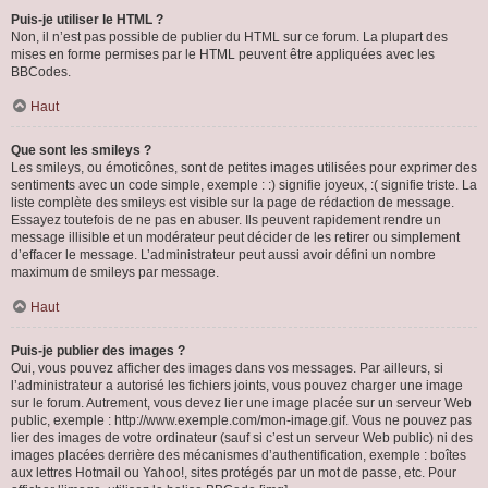
Puis-je utiliser le HTML ?
Non, il n’est pas possible de publier du HTML sur ce forum. La plupart des
mises en forme permises par le HTML peuvent être appliquées avec les
BBCodes.
Haut
Que sont les smileys ?
Les smileys, ou émoticônes, sont de petites images utilisées pour exprimer des
sentiments avec un code simple, exemple : :) signifie joyeux, :( signifie triste. La
liste complète des smileys est visible sur la page de rédaction de message.
Essayez toutefois de ne pas en abuser. Ils peuvent rapidement rendre un
message illisible et un modérateur peut décider de les retirer ou simplement
d’effacer le message. L’administrateur peut aussi avoir défini un nombre
maximum de smileys par message.
Haut
Puis-je publier des images ?
Oui, vous pouvez afficher des images dans vos messages. Par ailleurs, si
l’administrateur a autorisé les fichiers joints, vous pouvez charger une image
sur le forum. Autrement, vous devez lier une image placée sur un serveur Web
public, exemple : http://www.exemple.com/mon-image.gif. Vous ne pouvez pas
lier des images de votre ordinateur (sauf si c’est un serveur Web public) ni des
images placées derrière des mécanismes d’authentification, exemple : boîtes
aux lettres Hotmail ou Yahoo!, sites protégés par un mot de passe, etc. Pour