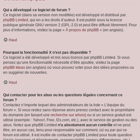
Qui a développé ce logiciel de forum ?
Ce logiciel (dans sa version non modifiée) est développé et distribué par
phpBB Limited
, qui en a les droits d’auteur. Il est publié sous la licence
publique générale GNU version 2 (GPL-2.0) et peut être diffusé librement. Pour
plus d’informations, visitez la page «
À propos de phpBB
» (en anglais).
Haut
Pourquoi la fonctionnalité X n’est pas disponible ?
Ce logiciel a été développé et mis sous licence par phpBB Limited. Si vous
pensez qu’une fonctionnalité nécessite d’être ajoutée, visitez la page
phpBB Ideas
(en anglais) où vous pouvez voter pour des idées proposées ou
en suggérer de nouvelles.
Haut
Qui contacter pour les abus ou les questions légales concernant ce
forum ?
Contactez n’importe lequel des administrateurs de la liste « L’équipe du
forum ». Si vous restez sans réponse alors prenez contact avec le propriétaire
du domaine (en faisant une
recherche sur whois
) ou si un service gratuit est
utilisé (exemple : Yahoo!, Free, f2s.com, etc.), avec le service de gestion ou des
abus. Notez que phpBB Limited
n’a absolument aucun contrôle
et ne peut
être, en aucun cas, tenu pour responsable sur
comment
,
où
ou
par qui
ce
forum est utilisé. Il est inutile de contacter phpBB Limited pour toute question