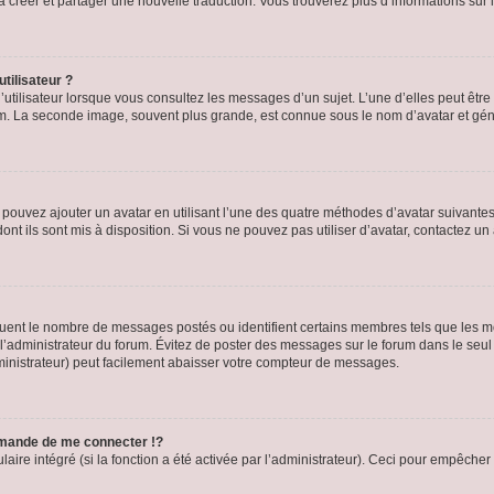
s à créer et partager une nouvelle traduction. Vous trouverez plus d’informations sur l
tilisateur ?
utilisateur lorsque vous consultez les messages d’un sujet. L’une d’elles peut êtr
rum. La seconde image, souvent plus grande, est connue sous le nom d’avatar et 
s pouvez ajouter un avatar en utilisant l’une des quatre méthodes d’avatar suivantes 
ont ils sont mis à disposition. Si vous ne pouvez pas utiliser d’avatar, contactez un
iquent le nombre de messages postés ou identifient certains membres tels que les 
ar l’administrateur du forum. Évitez de poster des messages sur le forum dans le seu
ministrateur) peut facilement abaisser votre compteur de messages.
mande de me connecter !?
re intégré (si la fonction a été activée par l’administrateur). Ceci pour empêcher l’u