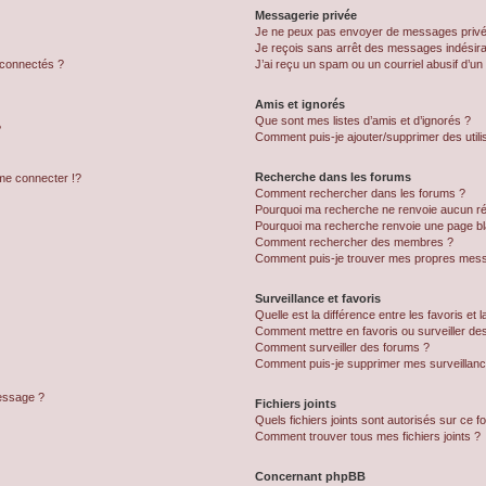
Messagerie privée
Je ne peux pas envoyer de messages privé
Je reçois sans arrêt des messages indésira
 connectés ?
J’ai reçu un spam ou un courriel abusif d’u
Amis et ignorés
Que sont mes listes d’amis et d’ignorés ?
?
Comment puis-je ajouter/supprimer des utilis
Recherche dans les forums
e connecter !?
Comment rechercher dans les forums ?
Pourquoi ma recherche ne renvoie aucun ré
Pourquoi ma recherche renvoie une page bl
Comment rechercher des membres ?
Comment puis-je trouver mes propres mess
Surveillance et favoris
Quelle est la différence entre les favoris et l
Comment mettre en favoris ou surveiller des
Comment surveiller des forums ?
Comment puis-je supprimer mes surveillanc
message ?
Fichiers joints
Quels fichiers joints sont autorisés sur ce f
Comment trouver tous mes fichiers joints ?
Concernant phpBB