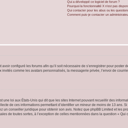
Qui a développé ce logiciel de forum ?
Pourquoi la fonctionnalité X n’est pas dispon
Qui contacter pour les abus ou les questio
Comment puis-je contacter un administrateu
t avoir configuré les forums afin qu’il soit nécessaire de s’enregistrer pour poster
x invités comme les avatars personnalisés, la messagerie privée, l’envoi de courri
t une loi aux États-Unis qui dit que les sites Internet pouvant recueillir des infor
ollecte de ces informations permettant d’identifier un mineur de moins de 13 ans. S
tez un conseiller juridique pour obtenir son avis. Notez que phpBB Limited et les pr
gales de toutes sortes, à l’exception de celles mentionnées dans la question « Qui