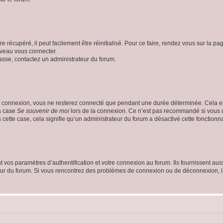
 récupéré, il peut facilement être réinitialisé. Pour ce faire, rendez vous sur la p
uveau vous connecter.
passe, contactez un administrateur du forum.
e connexion, vous ne resterez connecté que pendant une durée déterminée. Cela em
la case
Se souvenir de moi
lors de la connexion. Ce n’est pas recommandé si vous u
s cette case, cela signifie qu’un administrateur du forum a désactivé cette fonctionna
os paramètres d’authentification et votre connexion au forum. Ils fournissent aussi
teur du forum. Si vous rencontrez des problèmes de connexion ou de déconnexion, l