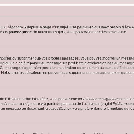
 « Répondre » depuis la page d’un sujet. Il se peut que vous ayez besoin d’être e
: Vous
pouvez
poster de nouveaux sujets, Vous
pouvez
joindre des fichiers, etc.
modifier ou supprimer que vos propres messages. Vous pouvez modifier un message
lqu’un a déjà répondu au message, un petit texte s’affichera en bas du message ind
n. Ce message n’apparaîtra pas si un modérateur ou un administrateur modifie le mes
ive. Notez que les utilisateurs ne peuvent pas supprimer un message une fois que qu
e l’utilisateur. Une fois créée, vous pouvez cocher
Attacher ma signature
sur le fo
 « Attacher ma signature » à partir du panneau de l’utilisateur (onglet
Préférences 
 à un message en décochant la case
Attacher ma signature
dans le formulaire de ré