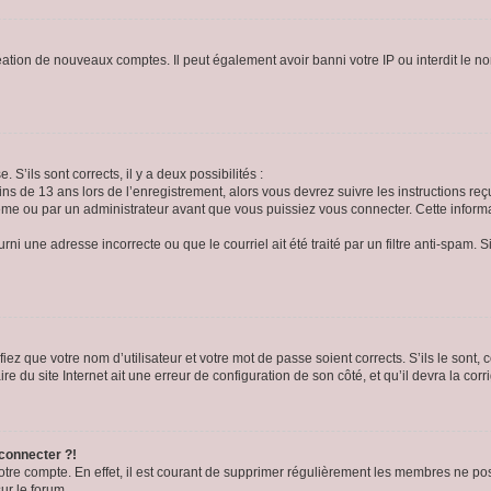
réation de nouveaux comptes. Il peut également avoir banni votre IP ou interdit le no
 S’ils sont corrects, il y a deux possibilités :
ins de 13 ans lors de l’enregistrement, alors vous devrez suivre les instructions r
me ou par un administrateur avant que vous puissiez vous connecter. Cette informat
rni une adresse incorrecte ou que le courriel ait été traité par un filtre anti-spam. S
iez que votre nom d’utilisateur et votre mot de passe soient corrects. S’ils le sont,
e du site Internet ait une erreur de configuration de son côté, et qu’il devra la corri
 connecter ?!
votre compte. En effet, il est courant de supprimer régulièrement les membres ne pos
ur le forum.