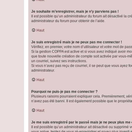
Je souhaite m’enregistrer, mais je n’y parviens pas !
Il est possible qu’un administrateur du forum ait désactivé la c
administrateur du forum pour obtenir de l’aide.
Haut
Je suis enregistré mais je ne peux pas me connecter !
Vérifiez, en premier, votre nom d’utilisateur et votre mot de passe.
Si la gestion COPPA est active et si vous avez indiqué avoir mo
que toute nouvelle création de compte soit activée par vous-mê
un courriel, suivez ses instructions.
Si vous n’avez pas reçu de courriel, il se peut que vous ayez fou
administrateur.
Haut
Pourquoi ne puis-je pas me connecter ?
Plusieurs raisons pourraient expliquer cela. Premièrement, vérif
n’avez pas été banni. Il est également possible que le propriétair
Haut
Je me suis enregistré par le passé mais je ne peux plus me
Il est possible qu’un administrateur ait désactivé ou supprimé 
vous arrive, tentez de vous ré-enregistrer et soyez plus investi s