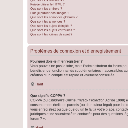
Que sont les BBCodes ?
Puis-je utiliser le HTML ?
Que sont les smileys ?
Puis-je publier des images ?
Que sont les annonces globales ?
Que sont les annonces ?
Que sont les sujets épinglés ?
Que sont les sujets verrouillés ?
Que sont les icônes de sujet ?
Problèmes de connexion et d’enregistrement
Pourquoi dois-je m’enregistrer ?
Vous pouvez ne pas le faire, mais l’administrateur du forum peu
bénéficier de fonctionnalités supplémentaires inaccessibles au
création d’un compte est rapide et vivement conseillée.
Haut
Que signifie COPPA ?
COPPA (ou
Children’s Online Privacy Protection Act
de 1998) es
consentement écrit des parents (ou d’un tuteur légal) pour la c
vous enregistrez ou que quelqu’un le fait à votre place, contac
juridiques et ne sauraient être contactés pour des questions lé
forum ? ».
Haut