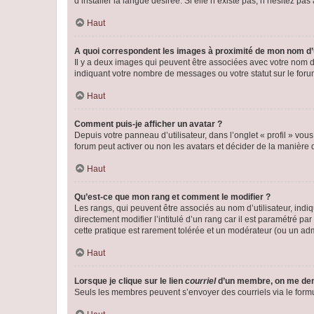
d’installer la langue désirée. Si elle n’existe pas, n’hésitez pa
Haut
A quoi correspondent les images à proximité de mon nom d’u
Il y a deux images qui peuvent être associées avec votre nom d’
indiquant votre nombre de messages ou votre statut sur le fo
Haut
Comment puis-je afficher un avatar ?
Depuis votre panneau d’utilisateur, dans l’onglet « profil » vou
forum peut activer ou non les avatars et décider de la manière d
Haut
Qu’est-ce que mon rang et comment le modifier ?
Les rangs, qui peuvent être associés au nom d’utilisateur, ind
directement modifier l’intitulé d’un rang car il est paramétré p
cette pratique est rarement tolérée et un modérateur (ou un ad
Haut
Lorsque je clique sur le lien
courriel
d’un membre, on me de
Seuls les membres peuvent s’envoyer des courriels via le formulai