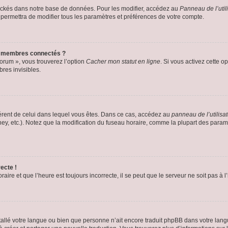
ockés dans notre base de données. Pour les modifier, accédez au
Panneau de l’util
 permettra de modifier tous les paramètres et préférences de votre compte.
s membres connectés ?
forum », vous trouverez l’option
Cacher mon statut en ligne
. Si vous activez cette o
es invisibles.
ifférent de celui dans lequel vous êtes. Dans ce cas, accédez au
panneau de l’utilisa
ney, etc.). Notez que la modification du fuseau horaire, comme la plupart des para
ecte !
aire et que l’heure est toujours incorrecte, il se peut que le serveur ne soit pas à
installé votre langue ou bien que personne n’ait encore traduit phpBB dans votre l