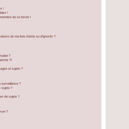
s !
bles !
n membre de ce forum !
ateurs de ma liste d’amis ou d’ignorés ?
sultat ?
anche ?!
ages et sujets ?
a surveillance ?
 sujets ?
es de sujets ?
orum ?