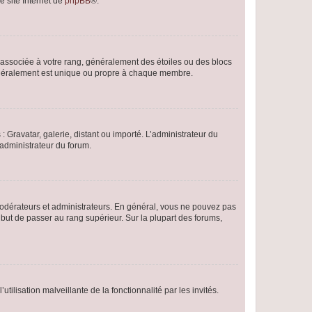
e site Internet de
phpBB
®.
e associée à votre rang, généralement des étoiles ou des blocs
généralement est unique ou propre à chaque membre.
: Gravatar, galerie, distant ou importé. L’administrateur du
 administrateur du forum.
modérateurs et administrateurs. En général, vous ne pouvez pas
l but de passer au rang supérieur. Sur la plupart des forums,
tilisation malveillante de la fonctionnalité par les invités.