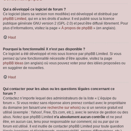
Qui a développé ce logiciel de forum ?
Ce logiciel (dans sa version non modifiée) est développé et distribué par
phpBB Limited
, qui en a les droits d’auteur. Il est publié sous la licence
publique générale GNU version 2 (GPL-2.0) et peut être diffusé librement. Pour
plus d’informations, visitez la page «
À propos de phpBB
» (en anglais).
Haut
Pourquoi la fonctionnalité X n’est pas disponible ?
Ce logiciel a été développé et mis sous licence par phpBB Limited. Si vous
pensez qu’une fonctionnalité nécessite d’être ajoutée, visitez la page
phpBB Ideas
(en anglais) où vous pouvez voter pour des idées proposées ou
en suggérer de nouvelles.
Haut
Qui contacter pour les abus ou les questions légales concernant ce
forum ?
Contactez n’importe lequel des administrateurs de la liste « L’équipe du
forum ». Si vous restez sans réponse alors prenez contact avec le propriétaire
du domaine (en faisant une
recherche sur whois
) ou si un service gratuit est
utilisé (exemple : Yahoo!, Free, f2s.com, etc.), avec le service de gestion ou des
abus. Notez que phpBB Limited
n’a absolument aucun contrôle
et ne peut
être, en aucun cas, tenu pour responsable sur
comment
,
où
ou
par qui
ce
forum est utilisé. Il est inutile de contacter phpBB Limited pour toute question