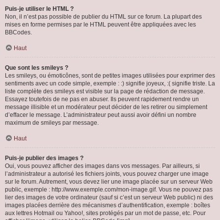
Puis-je utiliser le HTML ?
Non, il n’est pas possible de publier du HTML sur ce forum. La plupart des
mises en forme permises par le HTML peuvent être appliquées avec les
BBCodes.
Haut
Que sont les smileys ?
Les smileys, ou émoticônes, sont de petites images utilisées pour exprimer des
sentiments avec un code simple, exemple : :) signifie joyeux, :( signifie triste. La
liste complète des smileys est visible sur la page de rédaction de message.
Essayez toutefois de ne pas en abuser. Ils peuvent rapidement rendre un
message illisible et un modérateur peut décider de les retirer ou simplement
d’effacer le message. L’administrateur peut aussi avoir défini un nombre
maximum de smileys par message.
Haut
Puis-je publier des images ?
Oui, vous pouvez afficher des images dans vos messages. Par ailleurs, si
l’administrateur a autorisé les fichiers joints, vous pouvez charger une image
sur le forum. Autrement, vous devez lier une image placée sur un serveur Web
public, exemple : http://www.exemple.com/mon-image.gif. Vous ne pouvez pas
lier des images de votre ordinateur (sauf si c’est un serveur Web public) ni des
images placées derrière des mécanismes d’authentification, exemple : boîtes
aux lettres Hotmail ou Yahoo!, sites protégés par un mot de passe, etc. Pour